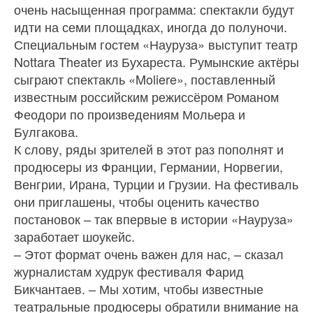
очень насыщенная программа: спектакли будут
идти на семи площад­ках, иногда до полуночи.
Специальным гостем «Науруза» выступит театр
Nottara Theater из Бухареста. Румынские актёры
сыграют спектакль «Moliere», поставлен­ный
известным российским режиссёром Романом
Феодори по произведениям Мольера и
Булгакова.
К слову, ряды зрителей в этот раз по­полнят и
продюсеры из Франции, Герма­нии, Норвегии,
Венгрии, Ирана, Турции и Грузии. На фестиваль
они приглашены, чтобы оценить качество
постановок – так впервые в истории «Науруза»
зарабо­тает шоукейс.
– Этот формат очень важен для нас, – сказал
журналистам худрук фестиваля Фарид
Бикчантаев. – Мы хотим, чтобы известные
театральные продюсеры об­ратили внимание на