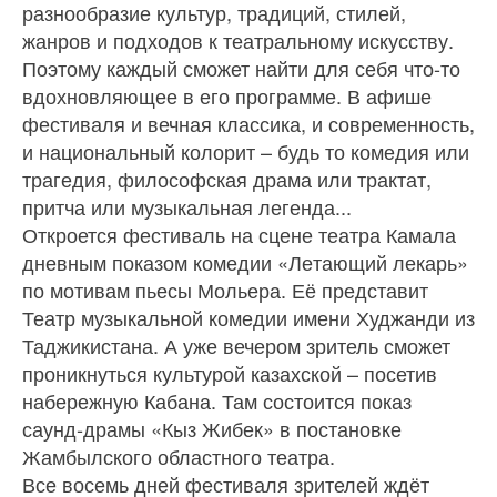
разнообразие культур, традиций, стилей,
жанров и подходов к театральному искусству.
Поэтому каждый сможет найти для себя что‑то
вдохновляющее в его про­грамме. В афише
фестиваля и вечная клас­сика, и современность,
и национальный колорит – будь то комедия или
трагедия, философская драма или трактат,
притча или музыкальная легенда...
Откроется фестиваль на сцене театра Камала
дневным показом комедии «Ле­тающий лекарь»
по мотивам пьесы Мольера. Её представит
Театр музыкальной комедии имени Худжанди из
Таджики­стана. А уже вечером зритель сможет
про­никнуться культурой казахской – посетив
набережную Кабана. Там состоится показ
саунд‑драмы «Кыз Жибек» в постановке
Жамбылского областного театра.
Все восемь дней фестиваля зрителей ждёт