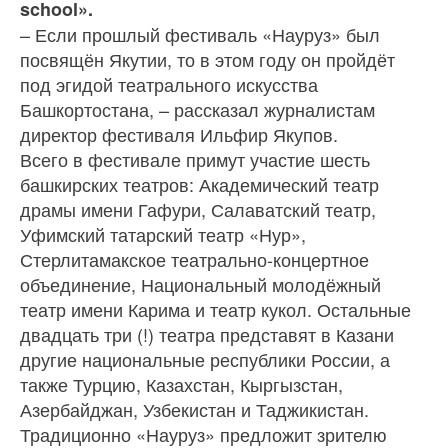
school».
– Если прошлый фестиваль «Науруз» был
посвящён Якутии, то в этом году он пройдёт
под эгидой театрального ис­кусства
Башкортостана, – рассказал жур­налистам
директор фестиваля Ильфир Якупов.
Всего в фестивале примут участие шесть
башкирских театров: Академический те­атр
драмы имени Гафури, Салаватский театр,
Уфимский татарский театр «Нур»,
Стерлитамакское театрально-концертное
объединение, Национальный молодёжный
театр имени Карима и театр кукол. Осталь­ные
двадцать три (!) театра представят в Казани
другие национальные респу­блики России, а
также Турцию, Казахстан, Кыргызстан,
Азербайджан, Узбекистан и Таджикистан.
Традиционно «Науруз» предложит зри­телю