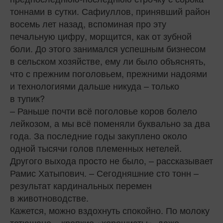
тоннами в сутки. Сафиуллов, принявший район
восемь лет назад, вспоминая про эту
печальную цифру, морщится, как от зубной
боли. До этого занимался успешным бизнесом
в сельском хозяйстве, ему ли было объяснять,
что с прежним поголовьем, прежними надоями
и технологиями дальше никуда – только
в тупик?
– Раньше почти всё поголовье коров болело
лейкозом, а мы всё поменяли буквально за два
года. За последние годы закуплено около
одной тысячи голов племенных нетелей.
Другого выхода просто не было, – рассказывает
Рамис Хатыпович. – Сегодняшние сто тонн –
результат кардинальных перемен
в животноводстве.
Кажется, можно вздохнуть спокойно. По молоку
тетюшане – крепкие «хорошисты», даже