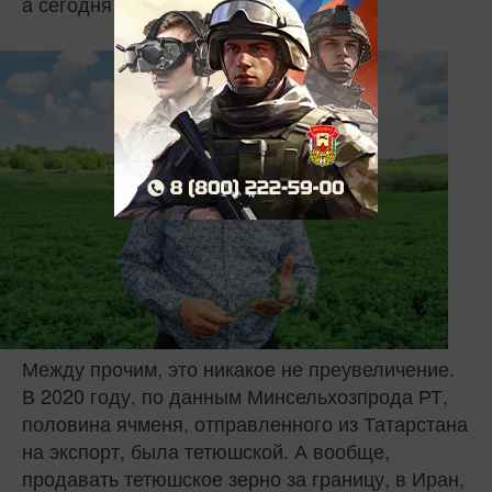
а сегодня сами можем их удивить.
Между прочим, это никакое не преувеличение.
В 2020 году, по данным Минсельхозпрода РТ,
половина ячменя, отправленного из Татарстана
на экспорт, была тетюшской. А вообще,
продавать тетюшское зерно за границу, в Иран,