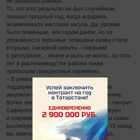
не оказалось равных.
То, что этот результат не был случайным,
показал прошлый год, когда аграриев
экзаменовала жестокая засуха. Да, урожаи
были поменьше, чем годом ранее, но по
урожайности зерновых тетюшане снова стали
вторыми, сахарной свёклы – первыми
в республике… Иначе и быть не могло. За пять
лет в растениеводстве района также
произошли грандиозные перемены.
– В рамках программ государственной
поддержки наши сельхозформирования
закупили высокопроизводительную технику
более чем на два миллиарда рублей, – говорит
Сафиуллов. – Росту урожаев способствуют
и современные агротехнологии, закупка семян
высокоурожайных сортов. Ещё лет 10–15 назад
мы земледельцам Германии удивлялись,