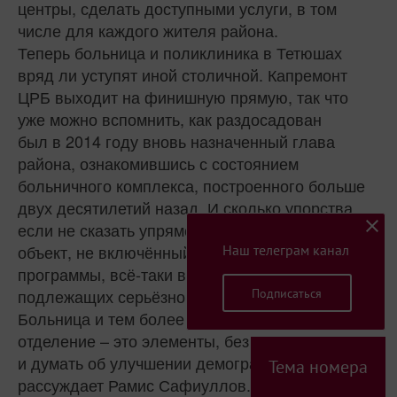
центры, сделать доступными услуги, в том
числе для каждого жителя района.
Теперь больница и поликлиника в Тетюшах
вряд ли уступят иной столичной. Капремонт
ЦРБ выходит на финишную прямую, так что
уже можно вспомнить, как раздосадован
был в 2014 году вновь назначенный глава
района, ознакомившись с состоянием
больничного комплекса, построенного больше
двух десятилетий назад. И сколько упорства,
если не сказать упрямства, проявил, чтобы
объект, не включённый в профильные
Наш телеграм канал
программы, всё‑таки вошёл в число
подлежащих серьёзной реконструкции.
Подписаться
Больница и тем более современное родильное
отделение – это элементы, без которых нечего
и думать об улучшении демографии,
Тема номера
рассуждает Рамис Сафиуллов. Демография,