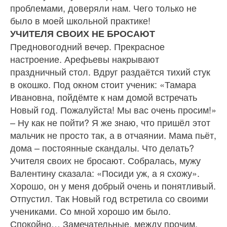
проблемами, доверяли нам. Чего только не
было в моей школьной практике!
УЧИТЕЛЯ СВОИХ НЕ БРОСАЮТ
Предновогодний вечер. Пре­красное
настроение. Арефьевы накрывают
праздничный стол. Вдруг раздаётся тихий стук
в окошко. Под окном стоит уче­ник: «Тамара
Ивановна, пойдём­те к нам домой встречать
Новый год. Пожалуйста! Мы вас очень просим!»
– Ну как не пойти? Я же знаю, что пришёл этот
мальчик не про­сто так, а в отчаянии. Мама пьёт,
дома – постоянные скандалы. Что делать?
Учителя своих не бросают. Собралась, мужу
Ва­лентину сказала: «Посиди уж, а я схожу».
Хорошо, он у меня добрый очень и понятливый.
От­пустил. Так Новый год встретила со своими
учениками. Со мной хорошо им было.
Спокойно… Замечательные, между прочим,