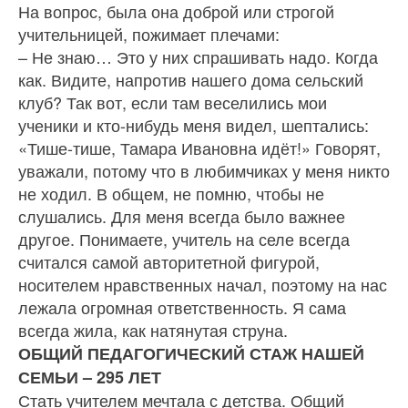
На вопрос, была она доброй или строгой
учительницей, по­жимает плечами:
– Не знаю… Это у них спра­шивать надо. Когда
как. Видите, напротив нашего дома сельский
клуб? Так вот, если там весели­лись мои
ученики и кто-ни­будь меня видел, шептались:
«Тише-тише, Тамара Ивановна идёт!» Говорят,
уважали, потому что в любимчиках у меня никто
не ходил. В общем, не помню, чтобы не
слушались. Для меня всегда было важнее
другое. По­нимаете, учитель на селе всегда
считался самой авторитетной фигурой,
носителем нравствен­ных начал, поэтому на нас
ле­жала огромная ответственность. Я сама
всегда жила, как натяну­тая струна.
ОБЩИЙ ПЕДАГОГИЧЕСКИЙ СТАЖ НАШЕЙ
СЕМЬИ – 295 ЛЕТ
Стать учителем мечтала с дет­ства. Общий