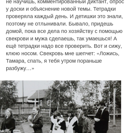
не научишь, ком­ментированный диктант, опрос
у доски и объяснение новой темы. Тетрадки
проверяла каж­дый день. И детишки это знали,
поэтому не отлынивали. Бывало, придешь
домой, пока все дела по хозяйству с помощью
свекро­ви и мужа сделаешь, так умаешь­ся! А
ещё тетрадки надо все про­верить. Вот и сижу,
клюю носом. Свекровь мне шепчет: «Ложись,
Тамара, спать, я тебя утром по­раньше
разбужу…»