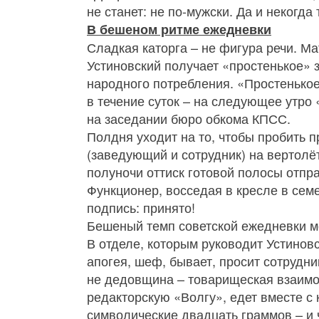
не станет: не по-мужски. Да и некогда
В бешеном ритме ежедневки
Сладкая каторга – не фигура речи. М
Устиновский получает «простенькое» з
народного потребления. «Простенькое»
в течение суток – на следующее утро
на заседании бюро обкома КПСС.
Полдня уходит на то, чтобы пробить 
(заведующий и сотрудник) на вертолё
полуночи оттиск готовой полосы отп
Функционер, восседая в кресле в семе
подпись: принято!
Бешеный темп советской ежедневки м
В отделе, которым руководит Устиновс
апогея, шеф, бывает, просит сотрудник
не дедовщина – товарищеская взаимо
редакторскую «Волгу», едет вместе с
символические двадцать граммов – и 