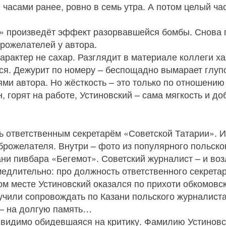
 часами ранее, ровно в семь утра. А потом целый 
» произведёт эффект разорвавшейся бомбы. Снова
рожелателей у автора.
характер не сахар. Разглядит в материале коллеги ха
тся. Дежурит по номеру – беспощадно вымарает глуп
ми автора. Но жёсткость – это только по отношению 
н, горят на работе, Устиновский – сама мягкость и д
 ответственным секретарём «Советской Татарии». И
брожелателя. Внутри – фото из популярного польск
ни пивбара «Бегемот». Советский журналист – и возл
едлительно: про должность ответственного секретар
том месте Устиновский оказался по прихоти обкомовс
учили сопровождать по Казани польского журналиста
 – на долгую память…
видимо обидевшаяся на критику. Фамилию Устиновск