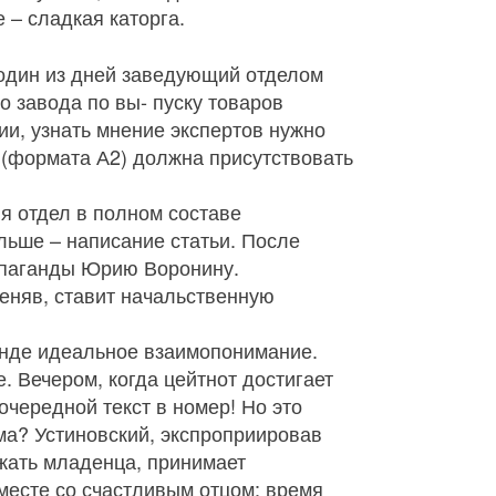
е – сладкая каторга.
В один из дней заведующий отделом
о завода по вы‑ пуску товаров
ии, узнать мнение экспертов нужно
 (формата А2) должна присутствовать
я отдел в полном составе
льше – написание статьи. После
ропаганды Юрию Воронину.
меняв, ставит начальственную
анде идеальное взаимопонимание.
. Вечером, когда цейтнот достигает
 очередной текст в номер! Но это
ма? Устиновский, экспроприировав
ржать младенца, принимает
вместе со счастливым отцом: время