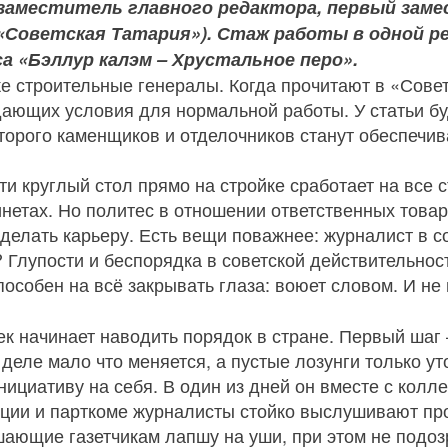
заместитель главного редактора, первый зам
«Советская Татария»). Стаж работы в одной ре
са «Бэллур калэм – Хрустальное перо».
е строительные генералы. Когда прочитают в «Совет
дающих условия для нормальной работы. У статьи бу
торого каменщиков и отделочников станут обеспечи
 круглый стол прямо на стройке сработает на все с
нетах. Но политес в отношении ответственных товар
бы делать карьеру. Есть вещи поважнее: журналист в 
Глупости и беспорядка в советской действительности
способен на всё закрывать глаза: воюет словом. И не
к начинает наводить порядок в стране. Первый шаг 
 деле мало что меняется, а пустые лозунги только ут
ициативу на себя. В один из дней он вместе с колле
кции и парткоме журналисты стойко выслушивают п
шающие газетчикам лапшу на уши, при этом не подозр