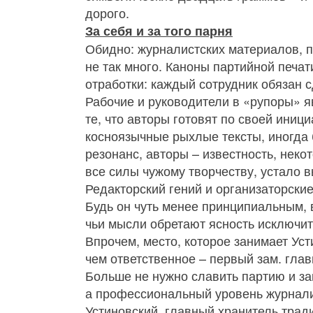
дорого.
За себя и за того парня
Обидно: журналистских материалов, 
не так много. Каноны партийной печа
отработки: каждый сотрудник обязан с
Рабочие и руководители в «рупоры» я
те, что авторы готовят по своей иниц
косноязычные рыхлые тексты, иногда 
резонанс, авторы – известность, неко
все силы чужому творчеству, устало 
Редакторский гений и организаторские
Будь он чуть менее принципиальным, 
чьи мысли обретают ясность исключит
Впрочем, место, которое занимает Ус
чем ответственное – первый зам. глав
Больше не нужно славить партию и з
а профессиональный уровень журнали
Устиновский, главный хранитель тради