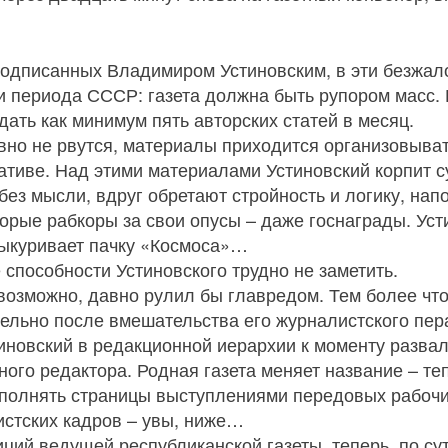
подписанных Владимиром Устиновским, в эти безжал
ти периода СССР: газета должна быть рупором масс. 
дать как минимум пять авторских статей в месяц.
вно не рвутся, материалы приходится организовыват
иативе. Над этими материалами Устиновский корпит с
без мысли, вдруг обретают стройность и логику, на
торые рабкоры за свои опусы – даже госнаграды. Уст
выкуривает пачку «Космоса»…
 способности Устиновского трудно не заметить.
возможно, давно рулил бы главредом. Тем более чт
ельно после вмешательства его журналистского пера,
тиновский в редакционной иерархии к моменту разва
ного редактора. Родная газета меняет название – те
аполнять страницы выступлениями передовых рабочи
стских кадров – увы, ниже…
ций ведущей республиканской газеты, теперь, по су