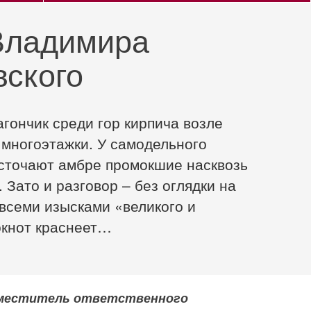
Владимира
вского
гончик среди гор кирпича возле
многоэтажки. У самодельного
сточают амбре промокшие насквозь
 Зато и разговор – без оглядки на
 всеми изысками «великого и
окнот краснеет…
 заместитель ответственного