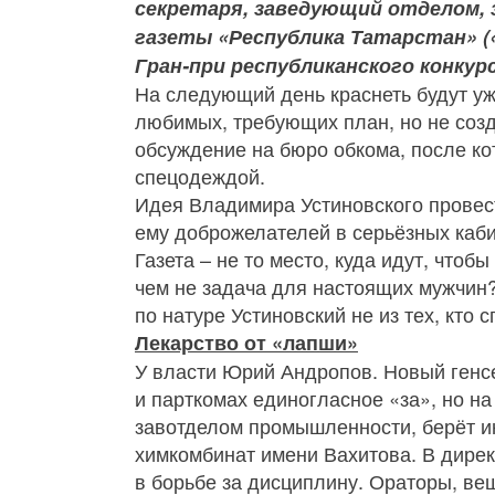
секретаря, заведующий отделом, 
газеты «Республика Татарстан» (
Гран‑при республиканского конкур
На следующий день краснеть будут уж
любимых, требующих план, но не соз
обсуждение на бюро обкома, после ко
спецодеждой.
Идея Владимира Устиновского провести
ему доброжелателей в серьёзных каби
Газета – не то место, куда идут, что
чем не задача для настоящих мужчин? 
по натуре Устиновский не из тех, кто 
Лекарство от «лапши»
У власти Юрий Андропов. Новый генсе
и парткомах единогласное «за», но на
завотделом промышленности, берёт ин
химкомбинат имени Вахитова. В дире
в борьбе за дисциплину. Ораторы, ве