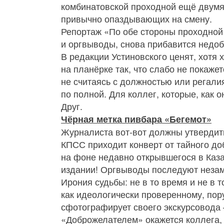
комбинатовской проходной ещё двумя
привычно опаздывающих на смену.
Репортаж «По обе стороны проходной
и оргвыводы, снова прибавится недоб
В редакции Устиновского ценят, хотя 
на планёрке так, что слабо не покаже
не считаясь с должностью или регалия
по полной. Для коллег, которые, как о
Друг.
Чёрная метка пивбара «Бегемот»
Журналиста вот‑вот должны утвердить
КПСС приходит конверт от тайного до
на фоне недавно открывшегося в Каза
издании! Оргвыводы последуют незам
Ирония судьбы: не в то время и не в 
как идеологически проверенному, пор
сфотографирует своего экскурсовода
«Доброжелателем» окажется коллега, 