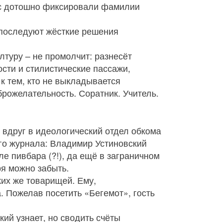
час дотошно фиксировали фамилии
 последуют жёсткие решения
лтуру – не промолчит: разнесёт
ости и стилистические пассажи,
к тем, кто не выкладывается
оброжелательность. Соратник. Учитель.
 вдруг в идеологический отдел обкома
ого журнала: Владимир Устиновский
е пивбара (?!), да ещё в заграничном
я можно забыть.
ких же товарищей. Ему,
. Пожелав посетить «Бегемот», гость
ий узнает, но сводить счёты