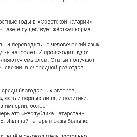
остные годы в «Советской Татарии»
В газете существует жёсткая норма
ь. И переводить на человеческий язык
утки напролёт. И происходит чудо:
полняются смыслом. Статьи получают
иновский, в очередной раз отдав
о среди благодарных авторов,
 есть и первые лица, и политики.
ла империи, более
перь это «Республика Татарстан».
х. Изданий теперь в разы больше,
ти, ещё и руководитель постоянно