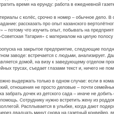
 тратить время на ерунду: работа в ежедневной газет
атериалы с колёс, срочно в номер – обычное дело. 
адание: рассказать про опыт казанского вертолётног
 – потому что изучить опыт, побывать на предприят
 «Советская Татария» с материалом на целую полосу
пропуска на закрытое предприятие, следующие полдн
тном заводе: встречается с людьми, анализирует. Да
равляется домой, на визу к заведующему отделом п
йных трусах, съедает глазами текст и, ничего не по
ожно выдержать только в одном случае: если в ком
кий, отношения не просто деловые – почти семейные
а забрать дочек из детского сада – иначе не добить
помощь. Сотруднику нужно встретить жену из роддо
 коллегой. Расплывается в улыбке, когда дают поде
через двадцать минут снова на газетный конвейер, 