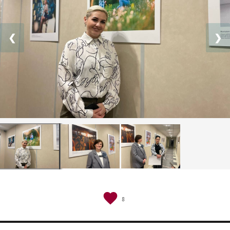
❮
❯
8