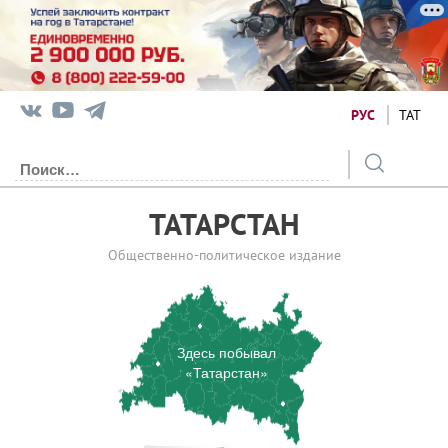
РУС
ТАТ
ТАТАРСТАН
Общественно-политическое издание
Здесь побывал
«Татарстан»