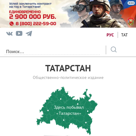
РУС
ТАТ
ТАТАРСТАН
Общественно-политическое издание
Здесь побывал
«Татарстан»