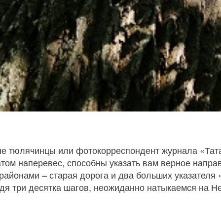
ные тюлячинцы или фотокорреспондент журнала «Тат
том наперевес, способны указать вам верное напра
айонами – старая дорога и два больших указателя 
йдя три десятка шагов, неожиданно натыкаемся на Не