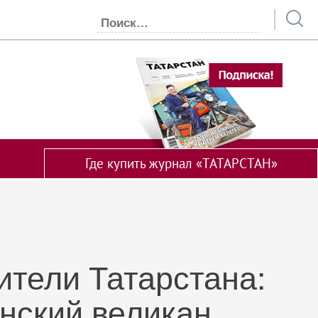
Где купить журнал «ТАТАРСТАН»
ители Татарстана:
нский великан