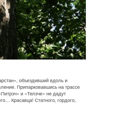
арстан», объездивший вдоль и
вление. Припарковавшись на трассе
«Питрэч» и «Телэче» не дадут
го… Красавца! Статного, гордого,