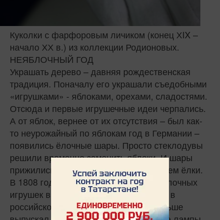
Куколки с фарфоровым личиком (конец ХIX –
начало ХХ в.) из коллекции Родионовых.
НЕЯБЛОЧНЫЙ ГОД
Украшать дерево – давняя рождественская
традиция. Поначалу его украшали съедобными
«игрушками» - яблоками, орехами, сладостями.
Отсюда и первые игрушечные идеи черпались.
А от яблок, вернее от их отсутствия – был как-
то неурожайный по яблокам год в Германии –
появились ёлочные шары. Просто стеклодувы
решили временно заменить яблоки. И шары
прижились, стали любимым украшением ёлки.
В 1808 году в процесс изготовления елочных
игрушек включился стекольный завод в
российском городе Клён, который раньше
выпускал исключительно керосиновые лампы.