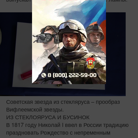
Советская звезда из стекляруса – прообраз
Вифлеемской звезды.
ИЗ СТЕКЛОЯРУСА И БУСИНОК
В 1817 году Николай I ввел в России традицию
праздновать Рождество с непременным