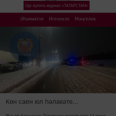
Где купить журнал «ТАТАРСТАН»
Әһәмиятле
Игелекле
Мәңгелек
Көн саен юл һәлакәте...
Яңа ел башыннан Татарстан юлларында 14 кеше