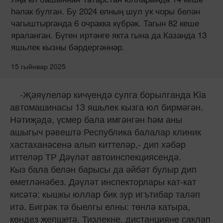
һәлак булган. Бу 2024 елның шул ук чоры белән
чагыштырганда 6 очракка күбрәк. Тагын 82 кеше
яраланган. Бүген иртәнге якта гына да Казанда 13
яшьлек кызны бәрдергәннәр.
15 гыйнвар 2025
-Җәяүлеләр кичүендә сулга борылганда Kia
автомашинасы 13 яшьлек кызга юл бирмәгән.
Нәтиҗәдә, үсмер бала имгәнгән һәм аны
ашыгыч рәвештә Республика балалар клиник
хастаханәсенә алып киттеләр,- дип хәбәр
иттеләр ТР Дәүләт автоинспекциясендә.
Кыз бала белән барысы да әйбәт булыр дип
өметләнәбез. Дәүләт инспекторлары кат-кат
кисәтә: кышкы юллар бик зур игътибар таләп
итә. Бигрәк тә быелгы елны: төнлә катыра,
көндез җепшетә. Тизлекне, дистанцияне саклап