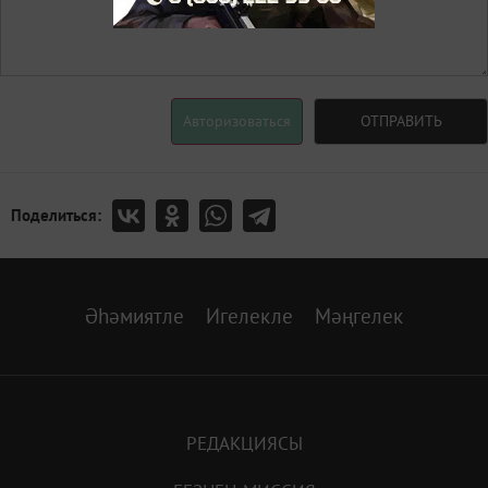
Авторизоваться
ОТПРАВИТЬ
Поделиться:
Әһәмиятле
Игелекле
Мәңгелек
РЕДАКЦИЯСЫ