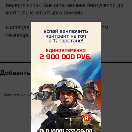
йөрергә кирәк. Бик оста машина йөртүчеләр дә
контрольне югалтырга мөмкин.
Юлларда исән-имин йөрик, үзебезне һәм
якыннарыбызны саклыйк!
0
Добавить комментарий