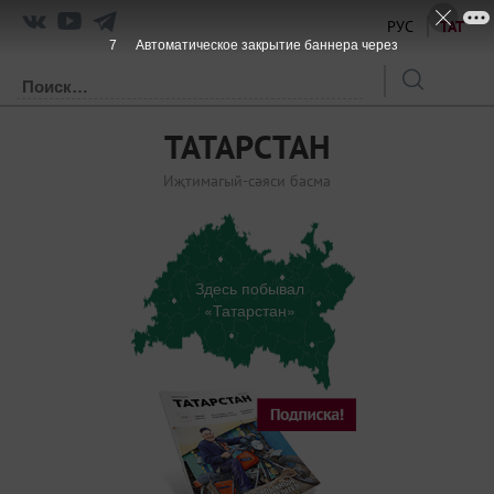
РУС
ТАТ
7
Автоматическое закрытие баннера через
ТАТАРСТАН
Иҗтимагый-сәяси басма
Здесь побывал
«Татарстан»