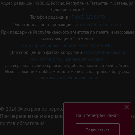
Адрес редакции: 420066, Россия, Республика Татарстан, г. Казань, ул.
Декабристов, д. 2
Телефон редакции:
+7 (843) 222 09 79
Электронная почта редакции:
tatarstan@tatmedia.com
При поддержке Республиканского агентства по печати и массовым
коммуникациям "Татмедиа"
Антикоррупционная политика АО "ТАТМЕДИА"
Для сообщений о фактах коррупции
vafina@tatmedia.com
АО «ТАТМЕДИА» использует «cookie»
для персонализации сервисов и удобства пользователей сайтом.
Использование «cookie» можно отменить в настройках браузера.
Политика конфиденциальности
© 2026 Электронное периодическое издание «Татарстан»
Наш телеграм канал
При перепечатке материалов или их фрагментов ссылка на
портал обязательна
Подписаться
16+