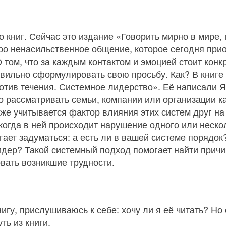
о книг. Сейчас это издание «Говорить мирно в мире
о ненасильственное общение, которое сегодня прио
О том, что за каждым контактом и эмоцией стоит конк
вильно сформулировать свою просьбу. Как? В книге 
ротив течения. Системное лидерство». Её написали 
 рассматривать семьи, компании или организации к
кже учитывается фактор влияния этих систем друг н
когда в ней происходит нарушение одного или неско
ает задуматься: а есть ли в вашей системе порядок
идер? Такой системный подход помогает найти прич
вать возникшие трудности.
книгу, прислушиваюсь к себе: хочу ли я её читать? Н
ть из книги.