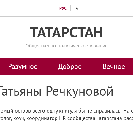
РУС
ТАТ
ТАТАРСТАН
Общественно-политическое издание
Разумное
Доброе
Вечное
Татьяны Речкуновой
аемый остров всего одну книгу, я бы не справилась! На
ихолог, коуч, координатор HR-сообщества Татарстана ра
.