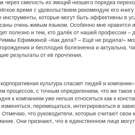
ак через смелость из эмоций низшего порядка перех
ёгкое время с удовольствием рекомендую его книгу
е инструменты, которые могут быть эффективны в у
саны очень живым языком. Особенно мне нравится 
дет полезно и тем, кто далёк от нашей профессии –
Риммы Ефимкиной «Как дела? – Ещё не родила!» мож
торождения и бесплодия болезненна и актуальна. Ча
ие результаты от её прочтения.
корпоративная культура спасает людей и компании»
м процессов, с точным определением, что же такое 
дня к компаниям уже нельзя относиться как к конста
изменяться, перемещаться, интегрироваться в завис
. Отмечаю, что руководители, которые считают свои
ние. Они признают, что в единственном лице могут м