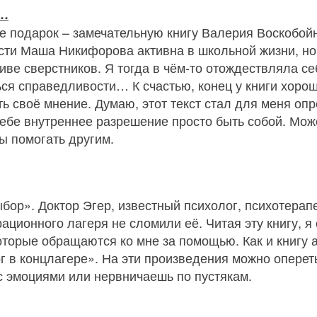
…
не подарок – замечательную книгу Валерия Воскобой
ести Маша Никифорова активна в школьной жизни, но
иве сверстников. Я тогда в чём‑то отождествляла с
ься справедливости… К счастью, конец у книги хоро
ть своё мнение. Думаю, этот текст стал для меня о
ебе внутреннее разрешение просто быть собой. Мож
ы помогать другим.
бор». Доктор Эгер, известный психолог, психотерап
ционного лагеря не сломили её. Читая эту книгу, я
орые обращаются ко мне за помощью. Как и книгу а
г в концлагере». На эти произведения можно оперет
 с эмоциями или нервничаешь по пустякам.