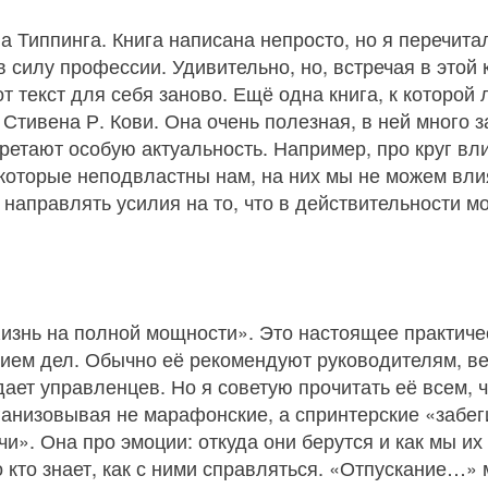
Типпинга. Книга написана непросто, но я перечитал
в силу профессии. Удивительно, но, встречая в этой 
т текст для себя заново. Ещё одна книга, к которо
тивена Р. Кови. Она очень полезная, в ней много 
етают особую актуальность. Например, про круг влия
 которые неподвластны нам, на них мы не можем влия
 направлять усилия на то, что в действительности м
изнь на полной мощности». Это настоящее практиче
ием дел. Обычно её рекомендуют руководителям, ве
дает управленцев. Но я советую прочитать её всем,
ганизовывая не марафонские, а спринтерские «забег
чи». Она про эмоции: откуда они берутся и как мы и
 кто знает, как с ними справляться. «Отпускание…