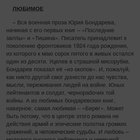
ЛЮБИМОЕ
– Вся военная проза Юрия Бондарева,
начиная с его первых книг – «Последние
залпы» и «Тишина». Писатель принадлежит к
поколению фронтовиков 1924 года рождения,
из которого к маю сорок пятого в живых остался
один из десяти. Уцелев в страшной мясорубке,
Бондарев показал её «из окопов». И, пожалуй,
как никто другой смог донести до нас чувства,
мысли, переживания людей на войне. Юных
лейтенантов и солдат, чернорабочих той
войны. А из любимых бондаревских книг,
наверное, самая любимая – «Берег». Может
быть потому, что в центре этого романа не
действия армий и эпические полотна громких
сражений, а человеческие судьбы. И любовь –
молодого русского лейтенанта и немецкой