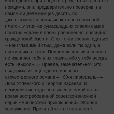
Когда девять британцев встречаются с десятью
немцами, они, предварительно проверив, на
самом ли деле немцев десять, по-
джентльменски выкидывают вверх носовой
платок. У этих же сумасшедших славян самое
понятие «сдачи в плен» равноценно, очевидно,
гражданской смерти. С их точки зрения, сдаться
– неизгладимый стыд, даже если ты один, а
противников сотня. Подавляющая численность
не извиняет тебя в их глазах, ибо у тебя всегда
есть «выход»...» Правда, замечательно? Это
выдержка из ещё одного военного
отечественного романа – «60‑я параллель» –
Льва Успенского и Георгия Караева. В
семидесятые годы он вышел в самой на то
время востребованной советской книжной
серии «Библиотека приключений». Вполне
заслуженно. Прочитайте – не пожалеете.