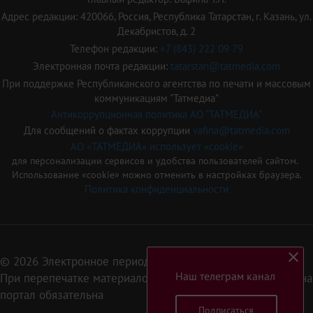
Адрес редакции: 420066, Россия, Республика Татарстан, г. Казань, ул.
Декабристов, д. 2
Телефон редакции:
+7 (843) 222 09 79
Электронная почта редакции:
tatarstan@tatmedia.com
При поддержке Республиканского агентства по печати и массовым
коммуникациям "Татмедиа"
Антикоррупционная политика АО "ТАТМЕДИА"
Для сообщений о фактах коррупции
vafina@tatmedia.com
АО «ТАТМЕДИА» использует «cookie»
для персонализации сервисов и удобства пользователей сайтом.
Использование «cookie» можно отменить в настройках браузера.
Политика конфиденциальности
© 2026 Электронное периодическое издание «Татарстан»
Наш телеграм канал
При перепечатке материалов или их фрагментов ссылка на
портал обязательна
Подписаться