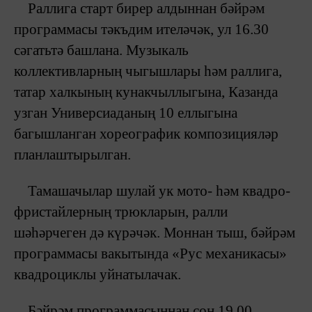
Раллига старт бирер алдыннан бәйрәм
программасы тәкъдим ителәчәк, ул 16.30
сәгатьтә башлана. Музыкаль
коллективларның чыгышлары һәм раллига,
татар халкының кунакчыллыгына, Казанда
узган Универсиаданың 10 еллыгына
багышланган хореографик композицияләр
планлаштырылган.
Тамашачылар шулай ук мото- һәм квадро-
фристайлерның трюкларын, ралли
шәһәрчеген дә күрәчәк. Моннан тыш, бәйрәм
программасы вакытында «Рус механикасы»
квадроциклы уйнатылачак.
Бәйрәм программасыннан соң 19.00