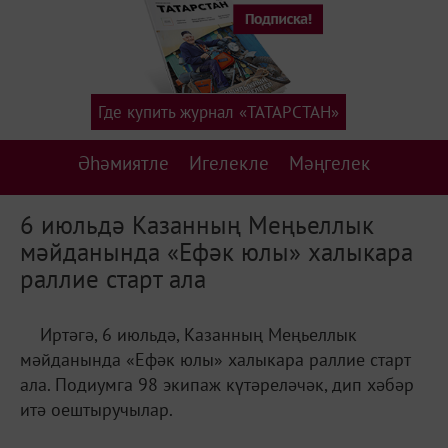
Где купить журнал «ТАТАРСТАН»
Әһәмиятле
Игелекле
Мәңгелек
6 июльдә Казанның Меңьеллык
мәйданында «Ефәк юлы» халыкара
раллие старт ала
Иртәгә, 6 июльдә, Казанның Меңьеллык
мәйданында «Ефәк юлы» халыкара раллие старт
ала. Подиумга 98 экипаж күтәреләчәк, дип хәбәр
итә оештыручылар.