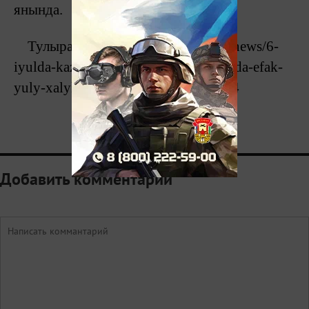
янында.
Тулырак: https://tatar-inform.tatar/news/6-
iyulda-kazannyn-menellyk-maidanynda-efak-
yuly-xalykara-rallie-start-ala-5873254
0
Добавить комментарий