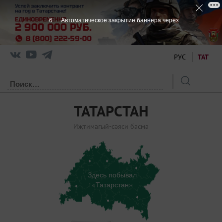
6
Автоматическое закрытие баннера через
РУС
ТАТ
ТАТАРСТАН
Иҗтимагый-сәяси басма
Здесь побывал
«Татарстан»