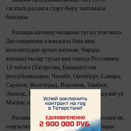
сәгатьтә раллига старт бирү тантанасы
башлана.
Раллида катнашучыларны тугыз этап көтә.
Дистанциянең озынлыгы биш мең
километрдан артып китәчәк. Чарада
катнашучылар тугыз көн эчендә Россиянең
13 төбәге (Татарстан, Башкортстан
республикалары, Чиләбе, Оренбург, Самара,
Саратов, Волгоград, Воронеж, Тамбов,
Липецк, Тула һәм Мәскәү өлкәләре, шулай ук
Мәскәү шәһәре) аша үтәчәк.
Раллиның финишы 15 июльгә билгеләнгән,
соңгы нокта – Мәскәү Кремле диварлары