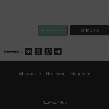
Авторизоваться
ОТПРАВИТЬ
Поделиться:
Әһәмиятле
Игелекле
Мәңгелек
РЕДАКЦИЯСЫ