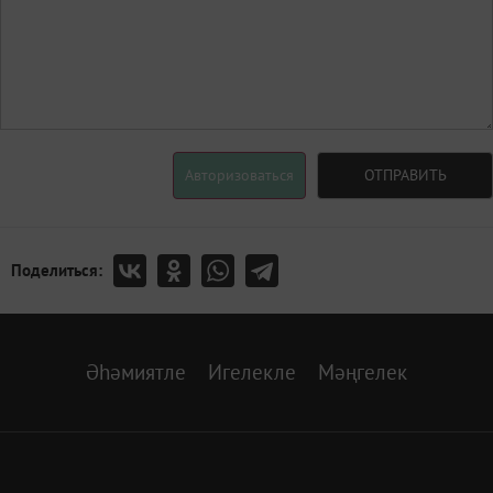
Авторизоваться
ОТПРАВИТЬ
Поделиться:
Әһәмиятле
Игелекле
Мәңгелек