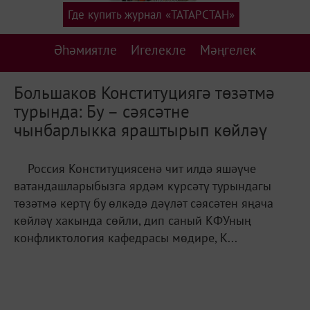
Где купить журнал «ТАТАРСТАН»
Әһәмиятле
Игелекле
Мәңгелек
Большаков Конституциягә төзәтмә
турында: Бу – сәясәтне
чынбарлыкка яраштырып көйләү
Россия Конституциясенә чит илдә яшәүче
ватандашларыбызга ярдәм күрсәтү турындагы
төзәтмә кертү бу өлкәдә дәүләт сәясәтен яңача
көйләү хакында сөйли, дип саный КФУның
конфликтология кафедрасы мөдире, К...