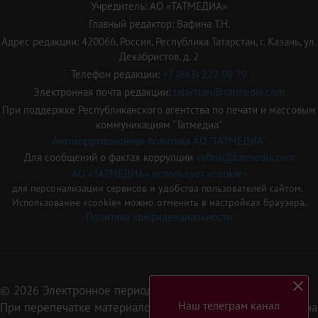
Учредитель: АО «ТАТМЕДИА»
Главный редактор: Вафина Т.Н.
Адрес редакции: 420066, Россия, Республика Татарстан, г. Казань, ул.
Декабристов, д. 2
Телефон редакции:
+7 (843) 222 09 79
Электронная почта редакции:
tatarstan@tatmedia.com
При поддержке Республиканского агентства по печати и массовым
коммуникациям "Татмедиа"
Антикоррупционная политика АО "ТАТМЕДИА"
Для сообщений о фактах коррупции
vafina@tatmedia.com
АО «ТАТМЕДИА» использует «cookie»
для персонализации сервисов и удобства пользователей сайтом.
Использование «cookie» можно отменить в настройках браузера.
Политика конфиденциальности
© 2026 Электронное периодическое издание «Татарстан»
Наш телеграм канал
При перепечатке материалов или их фрагментов ссылка на