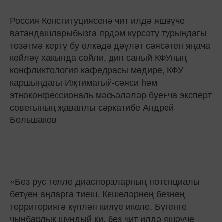
Россия Конституциясенә чит илдә яшәүче
ватандашларыбызга ярдәм күрсәтү турындагы
төзәтмә кертү бу өлкәдә дәүләт сәясәтен яңача
көйләү хакында сөйли, дип саный КФУның
конфликтология кафедрасы мөдире, КФУ
каршындагы Иҗтимагый-сәяси һәм
этноконфессиональ мәсьәләләр буенча эксперт
советының җаваплы сәркатибе Андрей
Большаков
«Без рус телле диаспораларның потенциалы
бетүен аңларга тиеш. Кешеләрнең безнең
территориягә күпләп килүе икеле. Бүгенге
чынбарлык шундый ки, без чит илдә яшәүче