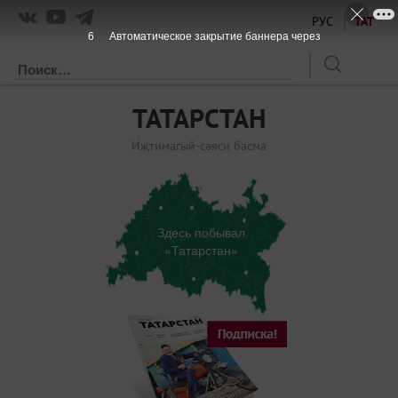
РУС
ТАТ
6
Автоматическое закрытие баннера через
ТАТАРСТАН
Иҗтимагый-сәяси басма
Здесь побывал
«Татарстан»