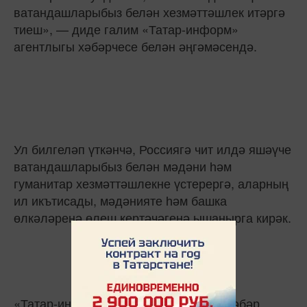
ватандашларыбыз белән хезмәттәшлек итәргә
тиеш», — диде галим «Татар-информ»
агентлыгы хәбәрчесе белән әңгәмәсендә.
Ул билгеләп үткәнчә, Россиягә чит илдә яшәүче
ватандашларыбыз белән мәдәни һәм
гуманитар хезмәттәшлекне үстерергә, аларның
ил икътисады, мәдәнияте һәм башка
өлкәләренә өлеш кертәчәгенә ышанырга кирәк.
«Татар-информ» агентлыгы элегрәк хәбәр