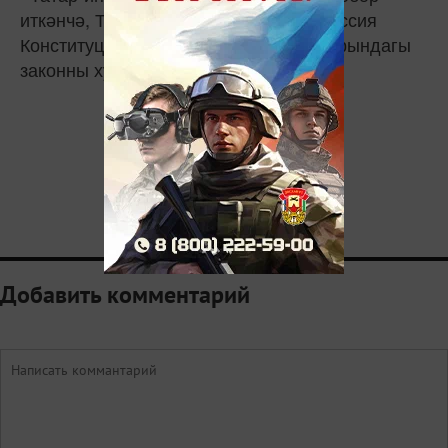
иткәнчә, Татарстан Дәүләт Советы Россия
Конституциясенә төзәтмәләр кертү турындагы
законны хуплады.
Добавить комментарий