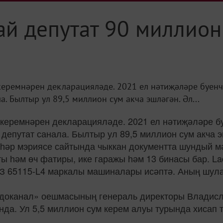
ай депутат 90 миллион
керемнәрен декларацияләде. 2021 ел нәтиҗәләре буен
. Былтыр ул 89,5 миллион сум акча эшләгән. Әл...
керемнәрен декларацияләде. 2021 ел нәтиҗәләре б
депутат санала. Былтыр ул 89,5 миллион сум акча э
әһәр мэриясе сайтында чыккан документта шундый м
ы һәм өч фатиры, ике гаражы һәм 13 бинасы бар. Lad
 65115-L4 маркалы машиналары исәптә. Аның шулай 
доканал» оешмасының генераль директоры Владисл
нда. Ул 5,5 миллион сум керем алуы турында хисап