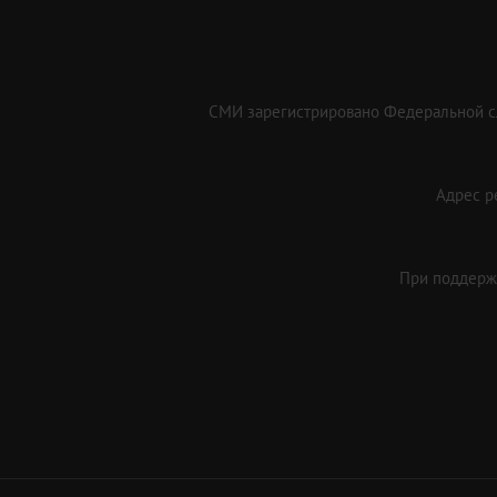
СМИ зарегистрировано Федеральной сл
Адрес ре
При поддержк