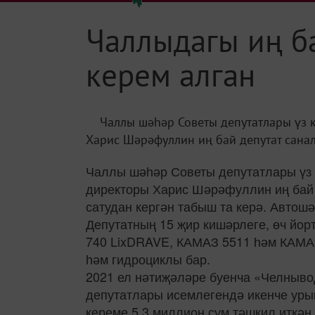
Чаллыдагы иң б
керем алган
Чаллы шәһәр Советы депутатлары үз 
Харис Шәрәфуллин иң бай депутат санала
Чаллы шәһәр Советы депутатлары үз 
директоры Харис Шәрәфуллин иң бай 
сатудан кергән табыш та керә. Автош
Депутатның 15 җир кишәрлеге, өч йорт
740 LixDRAVE, КАМАЗ 5511 һәм КАМАЗ
һәм гидроциклы бар.
2021 ел нәтиҗәләре буенча «Челныво
депутатлары исемлегендә икенче уры
кереме 5,3 миллион сум тәшкил иткән.