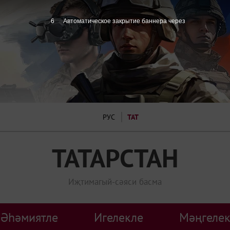
6
Автоматическое закрытие баннера через
РУС
ТАТ
ТАТАРСТАН
Иҗтимагый-сәяси басма
Әһәмиятле
Игелекле
Мәңгелек