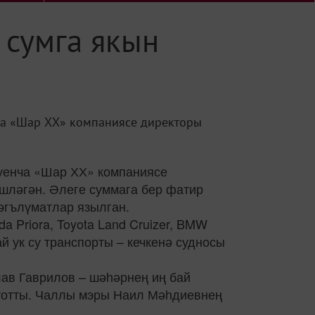
 сумга якын
ча «Шар ХХ» компаниясе директоры
уенча «Шар ХХ» компаниясе
шләгән. Әлеге суммага бер фатир
әгълүматлар язылган.
a Priora, Toyota Land Cruizer, BMW
ук су транспорты – кечкенә судносы
ав Гаврилов – шәһәрнең иң бай
 тотты. Чаллы мэры Наил Мәһдиевнең