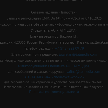
Сетевое издание «Татарстан»
Запись о регистрации СМИ: Эл № ФС77-90163 от 07.10.2025
ужбой по надзору в сфере связи, информационных технологий и 
Учредитель: АО «ТАТМЕДИА»
Главный редактор: Вафина Т.Н.
дакции: 420066, Россия, Республика Татарстан, г. Казань, ул. Декабрис
Телефон редакции:
+7 (843) 222 09 79
Электронная почта редакции:
tatarstan@tatmedia.com
е Республиканского агентства по печати и массовым коммуникаци
Антикоррупционная политика АО "ТАТМЕДИА"
Для сообщений о фактах коррупции
vafina@tatmedia.com
АО «ТАТМЕДИА» использует «cookie»
для персонализации сервисов и удобства пользователей сайтом.
Использование «cookie» можно отменить в настройках браузера.
Политика конфиденциальности