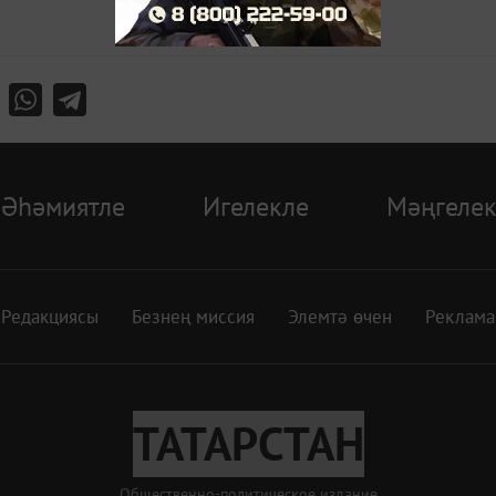
Әһәмиятле
Игелекле
Мәңгелек
Редакциясы
Безнең миссия
Элемтә өчен
Реклама
ТАТАРСТАН
Общественно-политическое издание