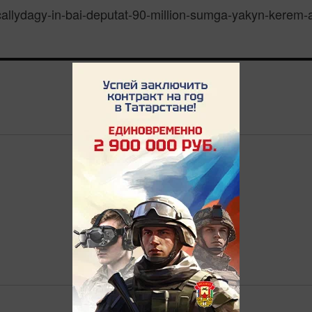
s/callydagy-in-bai-deputat-90-million-sumga-yakyn-kerem