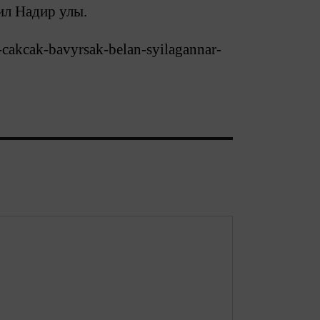
ил Надир улы.
-cakcak-bavyrsak-belan-syilagannar-