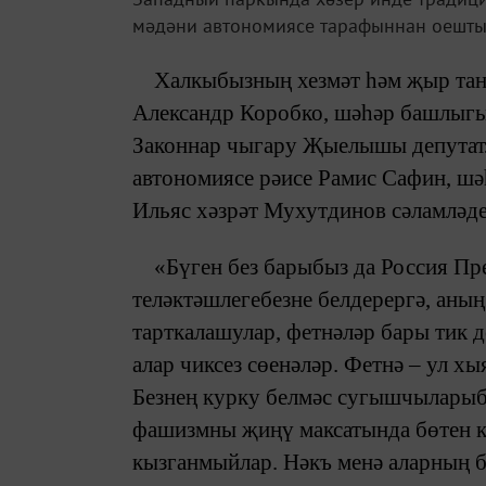
мәдәни автономиясе тарафыннан оешты
Халкыбызның хезмәт һәм җыр тан
Александр Коробко, шәһәр башлыгы
Законнар чыгару Җыелышы депутатл
автономиясе рәисе Рамис Сафин, шә
Ильяс хәзрәт Мухутдинов сәламләде
«Бүген без барыбыз да Россия Пр
теләктәшлегебезне белдерергә, аны
тарткалашулар, фетнәләр бары тик
алар чиксез сөенәләр. Фетнә – ул х
Безнең курку белмәс сугышчыларыбыз
фашизмны җиңү максатында бөтен кө
кызганмыйлар. Нәкъ менә аларның 