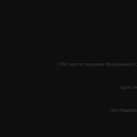
СМИ зарегистрировано Федеральной сл
Адрес ре
При поддержк