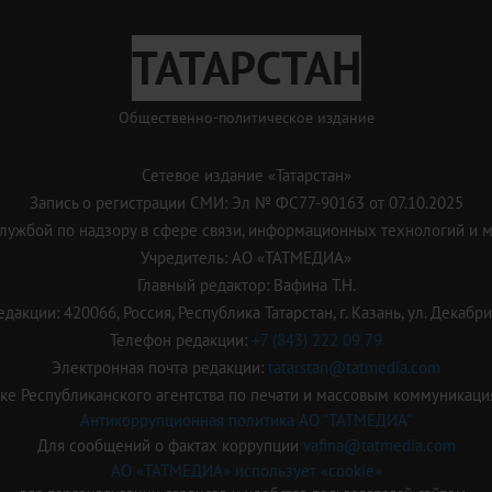
ТАТАРСТАН
Общественно-политическое издание
Сетевое издание «Татарстан»
Запись о регистрации СМИ: Эл № ФС77-90163 от 07.10.2025
ужбой по надзору в сфере связи, информационных технологий и 
Учредитель: АО «ТАТМЕДИА»
Главный редактор: Вафина Т.Н.
дакции: 420066, Россия, Республика Татарстан, г. Казань, ул. Декабрис
Телефон редакции:
+7 (843) 222 09 79
Электронная почта редакции:
tatarstan@tatmedia.com
е Республиканского агентства по печати и массовым коммуникаци
Антикоррупционная политика АО "ТАТМЕДИА"
Для сообщений о фактах коррупции
vafina@tatmedia.com
АО «ТАТМЕДИА» использует «cookie»