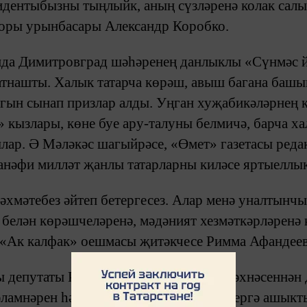
езидентыбызны тыңлыйк, аның сүзләренә колак са
торы урынбасары Александр Коробко.
да Димитровград шәһәренең данлыклы «Сүнмәс й
атнашты. Халык татарча көрәш, авыш багана башы
гын сынап призлар алды. Уңган хуҗабикәләрнең к
» кызлары, көне буе ару-талуны белмичә, барча х
ылар. Ә Мәләкәс шагыйрәсе, «Өмет» газетасы ред
анәфи милләт җанлы татарларны киләсе яртыеллы
хмәтебез әйтеп бетергесез. Алар менә уналтынчы 
 белән көрәшчеләренә, мәдәният хезмәткәрләренә к
е «Ак калфак» оешмасы җитәкчесе Римма Афандеев
депутаты Рамил Хайруллин бәйрәм сәхнәсеннән 
ламнәрен һәм рәхмәт сүзләрен җиткерергә ашыкт