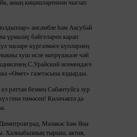
лыйк, аның киңәшләреннән чыгып
олдызлар» ансамбле һәм Аксубай
на үрмәләү бәйгеләрен карап
ул эшләре күргәзмәсе күпләрнең
алыкны хуш исле мәтрүшкәле чәй
акциясенең С.Урайский исемендәге
кка «Өмет» газетасына яздырды.
ел рәттән безнең Сабантуйга зур
үз генә тимәсен! Киләчәктә дә
а.
Димитровград, Мәләкәс һәм Яңа
ы. Халкыбызның тырыш, актив,