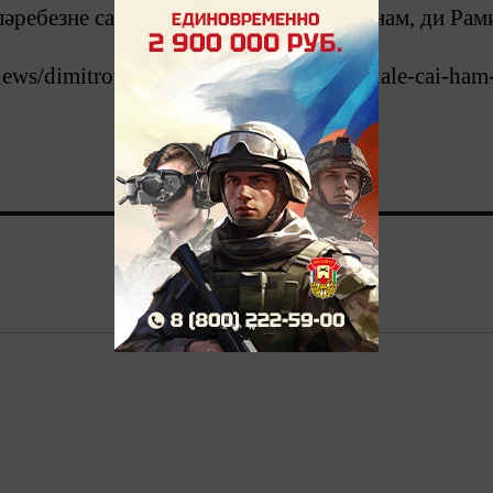
әребезне саклап яшәвенә чиксез сокланам, ди Рам
r/news/dimitrovgrad-saban-tuenda-matruskale-cai-ham
0