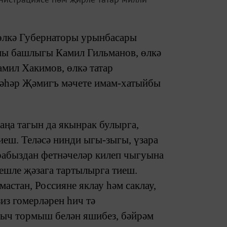
өлкә Губернаторы урынбасары
ны башлыгы Камил Гильманов, өлкә
мил Хакимов, өлкә татар
 шәһәр Җәмигъ мәчете имам-хатыйбы
аңа тагын да якынрак булырга,
иеш. Теләсә нинди ыгы-зыгы, үзара
рабыздан фетнәчеләр килеп чыгуына
иешле җәзага тартылырга тиеш.
астан, Россияне яклау һәм саклау,
из гомерләрен һич тә
ныч тормыш белән яшибез, бәйрәм