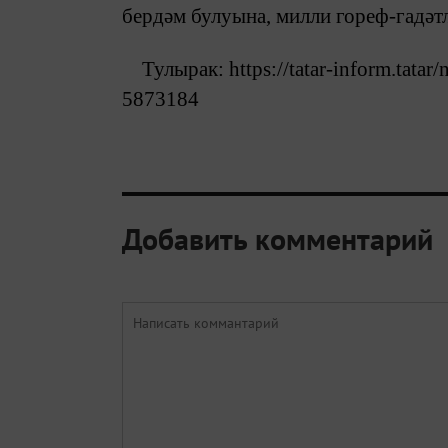
бердәм булуына, милли гореф-гадәтл
Тулырак: https://tatar-inform.tata
5873184
Добавить комментарий