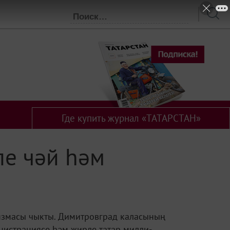
Где купить журнал «ТАТАРСТАН»
ле чәй һәм
язмасы чыкты. Димитровград каласының
нистрациясе һәм җирле татар милли-