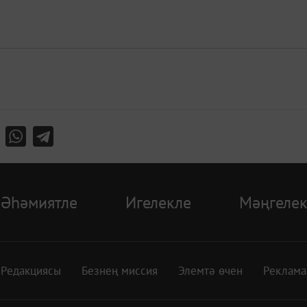
Әһәмиятле
Игелекле
Мәңгелек
Редакциясы
Безнең миссия
Элемтә өчен
Реклама