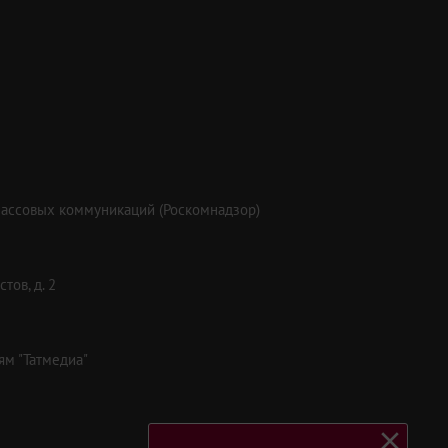
массовых коммуникаций (Роскомнадзор)
тов, д. 2
ям "Татмедиа"