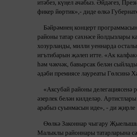
итәбез, күңел ачабыз. Әйдәгез, Пр
фикер йөртик»,- диде өлкә Губерна
Бәйрәмнең концерт программасын
районы татар сәхнәсе йолдызлары к
хозурланды, милли уеннарда осталы
игътибарын җәлеп итте. «Ак калфак
һәм чәкчәк, бавырсак белән сыйлад
әдәби премиясе лауреаты Гөлсинә Х
«Аксубай районы делегациясенә рә
әзерлек белән килделәр. Артистлары
арабыз суынмасын иде», - ди җирл
Өөлкә Законнар чыгару Җыелышы 
Малыклы районнары татарларына сә