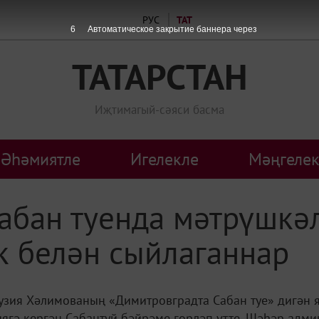
РУС
ТАТ
6
Автоматическое закрытие баннера через
ТАТАРСТАН
Иҗтимагый-сәяси басма
Әһәмиятле
Игелекле
Мәңгелек
абан туенда мәтрүшкә
к белән сыйлаганнар
узия Хәлимованың «Димитровградта Сабан туе» дигән 
ягә кергән Сабантуй бәйрәме гөрләп үтте. Шәһәр адми