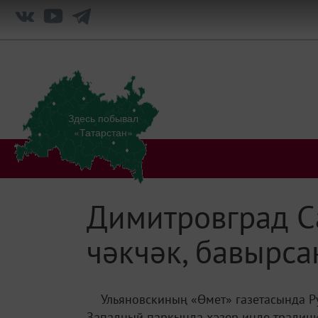
Здесь побывал
«Татарстан»
Димитровград С
чәкчәк, бавырса
Ульяновскиның «Өмет» газетасында Р
Западный паркында хәзер инде традици