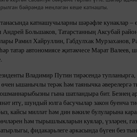
рылган бәйрәмдә меңләгән кеше катнашты.
танасында катнашучыларны шәрәфле кунаклар – 
 Андрей Большаков, Татарстанның Аксубай райо
ары Рамил Хайруллин, Габдулхак Мурзаханов, Ра
һәр татар автономиясе җитәкчесе Марат Валеев,
.
езиденты Владимир Путин тирәсендә тупланырга, 
ң өчен ышанычлы терәк һәм таянычка әверелергә т
 дошманнарыбызны гына шатландыра бит. Безнең а
ыянәт итү, шундый юлга басучылар закон буенча т
, кайсы милләт һәм дин вәкиле булуларына карам
чләрен һәм тырышлыкларын куялар, үзләрен, газ
батырлыгы, фидакарьлеге аркасында бүген без ты