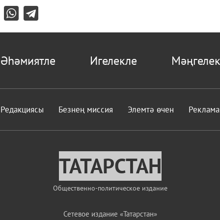
Әһәмиятле
Игелекле
Мәңгелек
Редакциясы
Безнең миссия
Элемтә өчен
Реклама
ТАТАРСТАН
Общественно-политическое издание
Сетевое издание «Татарстан»