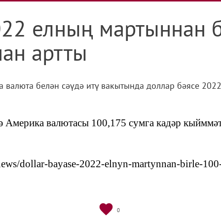
022 елның мартыннан 
нан артты
да валюта белән сәүдә итү вакытында доллар бәясе 20
тә Америка валютасы 100,175 сумга кадәр кыйммәт
r/news/dollar-bayase-2022-elnyn-martynnan-birle-1
0