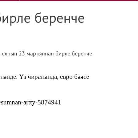
бирле беренче
22 елның 23 мартыннан бирле беренче
ләнде. Үз чиратында, евро бәясе
00-sumnan-artty-5874941