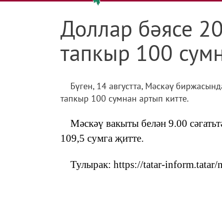
Доллар бәясе 2
тапкыр 100 сум
Бүген, 14 августта, Мәскәү биржасын
тапкыр 100 сумнан артып китте.
Мәскәү вакыты белән 9.00 сәгать
109,5 сумга җитте.
Тулырак: https://tatar-inform.tata