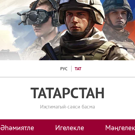
РУС
ТАТ
ТАТАРСТАН
Иҗтимагый-сәяси басма
Әһәмиятле
Игелекле
Мәңгелек