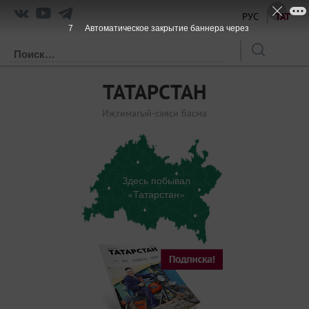
РУС
ТАТ
7
Автоматическое закрытие баннера через
ТАТАРСТАН
Иҗтимагый-сәяси басма
Здесь побывал
«Татарстан»