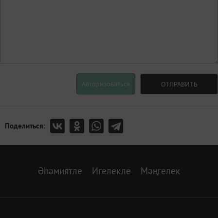
Авторизоваться
ОТПРАВИТЬ
Поделиться:
Әһәмиятле
Игелекле
Мәңгелек