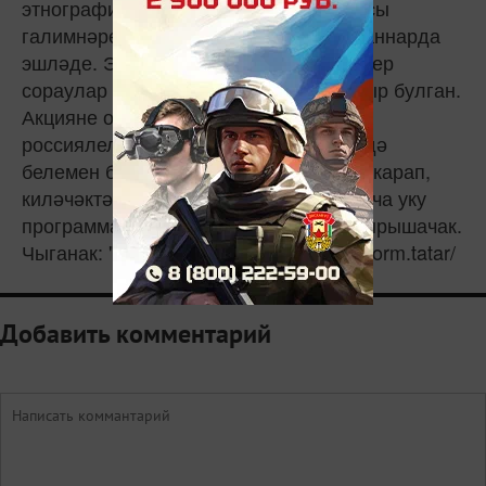
этнография һәм археология кафедрасы
галимнәре диктант уздырылган мәйданнарда
эшләде. Экспертлар сүзләренчә, кайбер
сораулар хәтта белгечләр өчен дә авыр булган.
Акцияне оештыруның максаты –
россиялеләрнең этнография өлкәсендә
белемен бәяләү. Булган нәтиҗәләргә карап,
киләчәктә белгечләр этнография буенча уку
программаларын камилләштерергә тырышачак.
Чыганак: "Татар-информ" http://tatar-inform.tatar/
Добавить комментарий