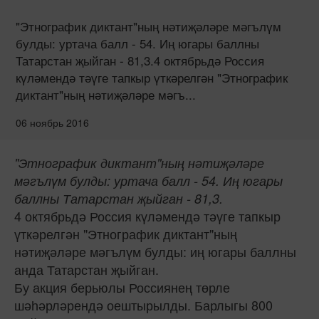
"Этнографик диктант"ның нәтиҗәләре мәгълүм
булды: уртача балл - 54. Иң югары баллны
Татарстан җыйган - 81,3.4 октябрьдә Россия
күләмендә тәүге тапкыр үткәрелгән "Этнографик
диктант"ның нәтиҗәләре мәгъ...
06 ноябрь 2016
"Этнографик диктант"ның нәтиҗәләре
мәгълүм булды: уртача балл - 54. Иң югары
баллны Татарстан җыйган - 81,3.
4 октябрьдә Россия күләмендә тәүге тапкыр
үткәрелгән "Этнографик диктант"ның
нәтиҗәләре мәгълүм булды: иң югары баллны
анда Татарстан җыйган.
Бу акция берьюлы Россиянең төрле
шәһәрләрендә оештырылды. Барлыгы 800