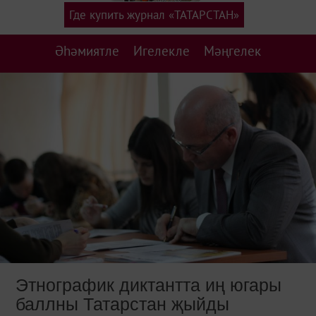
Где купить журнал «ТАТАРСТАН»
Әһәмиятле
Игелекле
Мәңгелек
Этнографик диктантта иң югары
баллны Татарстан җыйды