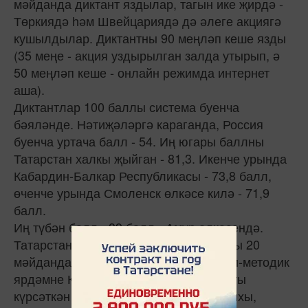
мәйданда диктант яздылар, тагын ике җирдә -
Төркиядә һәм Швейцариядә дә әлеге акциягә
кушылдылар. Диктантны 90 меңләп кеше язды
(35 меңе - акция уздырылган залда утырып, ә
50 меңләп кеше - онлайн режимда интернет
аша).
Диктантлар 100 баллы система буенча
бәяләнде. Нәтиҗәләргә караганда, Россия
буенча уртача балл - 54. Иң югары баллны
Татарстан халкы җыйган - 81,3. Икенче урында
Кабардин-Балкар Республикасы - 73,8 балл,
өченче урында Смоленск өлкәсе килә - 71,9
балл.
Иң түбән балл - 39 балл - Амур өлкәсендә.
Татарстанда зур этнографик диктантны 20
мәйданда яздылар. Бу акциядә фәнни-методик
ярдәмне Казан федераль университеты
күрсәткән иде. КФУның Татарстан тарихы,