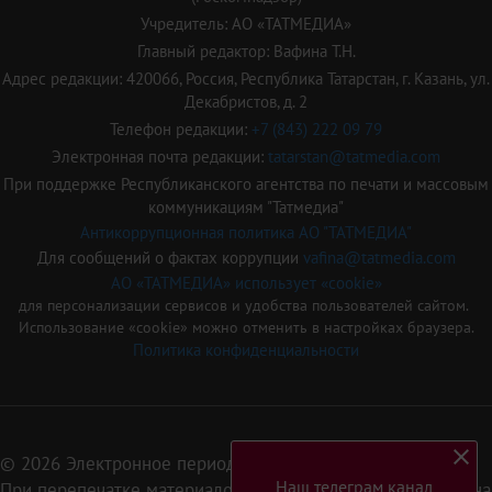
Учредитель: АО «ТАТМЕДИА»
Главный редактор: Вафина Т.Н.
Адрес редакции: 420066, Россия, Республика Татарстан, г. Казань, ул.
Декабристов, д. 2
Телефон редакции:
+7 (843) 222 09 79
Электронная почта редакции:
tatarstan@tatmedia.com
При поддержке Республиканского агентства по печати и массовым
коммуникациям "Татмедиа"
Антикоррупционная политика АО "ТАТМЕДИА"
Для сообщений о фактах коррупции
vafina@tatmedia.com
АО «ТАТМЕДИА» использует «cookie»
для персонализации сервисов и удобства пользователей сайтом.
Использование «cookie» можно отменить в настройках браузера.
Политика конфиденциальности
© 2026 Электронное периодическое издание «Татарстан»
Наш телеграм канал
При перепечатке материалов или их фрагментов ссылка на