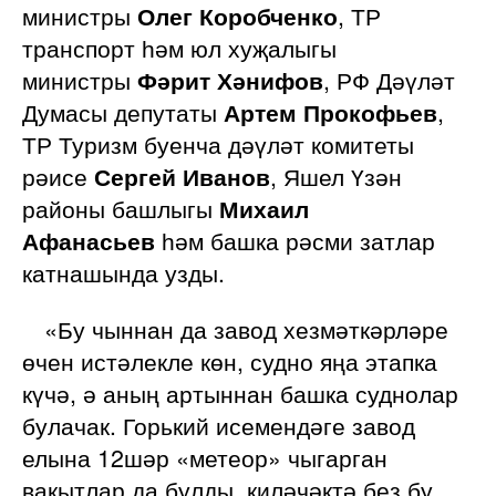
министры
Олег Коробченко
, ТР
транспорт һәм юл хуҗалыгы
министры
Фәрит Хәнифов
, РФ Дәүләт
Думасы депутаты
Артем Прокофьев
,
ТР Туризм буенча дәүләт комитеты
рәисе
Сергей Иванов
, Яшел Үзән
районы башлыгы
Михаил
Афанасьев
һәм башка рәсми затлар
катнашында узды.
«Бу чыннан да завод хезмәткәрләре
өчен истәлекле көн, судно яңа этапка
күчә, ә аның артыннан башка суднолар
булачак. Горький исемендәге завод
елына 12шәр «метеор» чыгарган
вакытлар да булды, киләчәктә без бу