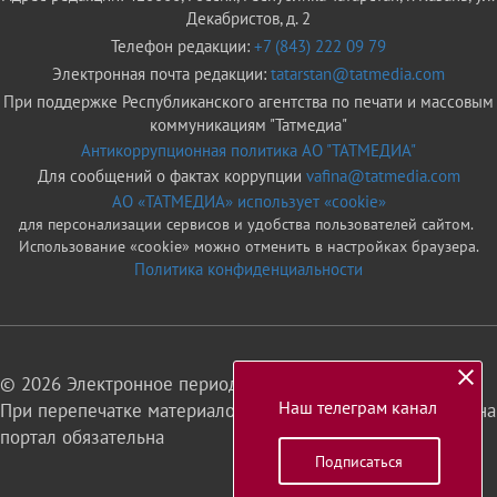
Декабристов, д. 2
Телефон редакции:
+7 (843) 222 09 79
Электронная почта редакции:
tatarstan@tatmedia.com
При поддержке Республиканского агентства по печати и массовым
коммуникациям "Татмедиа"
Антикоррупционная политика АО "ТАТМЕДИА"
Для сообщений о фактах коррупции
vafina@tatmedia.com
АО «ТАТМЕДИА» использует «cookie»
для персонализации сервисов и удобства пользователей сайтом.
Использование «cookie» можно отменить в настройках браузера.
Политика конфиденциальности
© 2026 Электронное периодическое издание «Татарстан»
Наш телеграм канал
При перепечатке материалов или их фрагментов ссылка на
портал обязательна
Подписаться
16+