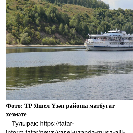
Фото: ТР Яшел Үзән районы матбугат
хезмәте
Тулырак: https://tatar-
inform.tatar/news/yasel-uzanda-musa-alil-