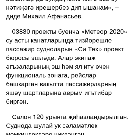
нәтиҗәгә ирешербез дип ышанам», –
диде Михаил Афанасьев.
03830 проекты буенча «Метеор-2020»
су асты канатларында тизйөрешле
пассажир судноларын «Си Тех» проект
бюросы эшләде. Алар экипаж
әгъзаларының эш һәм ял итү өчен
функциональ зонага, рейслар
башкарган вакытта пассажирларның
яшәү шартларына аерым игътибар
биргән.
Салон 120 урынга җиһазландырылган.
Суднода шулай ук сәламәтлек
мөмкинлекләре чикләнгән