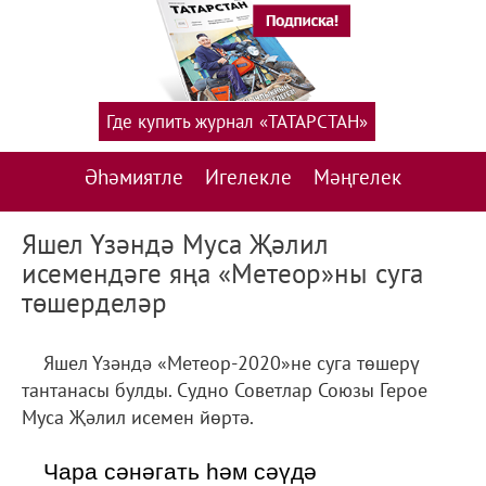
Где купить журнал «ТАТАРСТАН»
Әһәмиятле
Игелекле
Мәңгелек
Яшел Үзәндә Муса Җәлил
исемендәге яңа «Метеор»ны суга
төшерделәр
Яшел Үзәндә «Метеор-2020»не суга төшерү
тантанасы булды. Судно Советлар Союзы Герое
Муса Җәлил исемен йөртә.
Чара сәнәгать һәм сәүдә