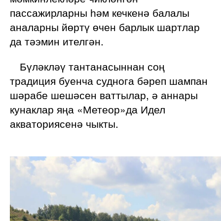
пассажирларны һәм кечкенә балалы
аналарны йөртү өчен барлык шартлар
да тәэмин ителгән.
Бүләкләү тантанасыннан соң
традиция буенча суднога бәреп шампан
шәрабе шешәсен ваттылар, ә аннары
кунаклар яңа «Метеор»да Идел
акваториясенә чыкты.