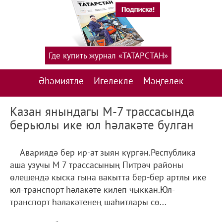
Где купить журнал «ТАТАРСТАН»
Әһәмиятле
Игелекле
Мәңгелек
Казан янындагы М-7 трассасында
берьюлы ике юл һәлакәте булган
Авариядә бер ир-ат зыян күргән.Республика
аша узучы М 7 трассасының Питрәч районы
өлешендә кыска гына вакытта бер-бер артлы ике
юл-транспорт һәлакәте килеп чыккан.Юл-
транспорт һәлакәтенең шаһитлары сө...