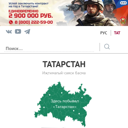
РУС
ТАТ
ТАТАРСТАН
Иҗтимагый-сәяси басма
Здесь побывал
«Татарстан»