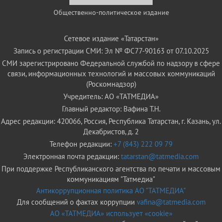
Общественно-политическое издание
Сетевое издание «Татарстан»
Запись о регистрации СМИ: Эл № ФС77-90163 от 07.10.2025
СМИ зарегистрировано Федеральной службой по надзору в сфере
связи, информационных технологий и массовых коммуникаций
(Роскомнадзор)
Учредитель: АО «ТАТМЕДИА»
Главный редактор: Вафина Т.Н.
Адрес редакции: 420066, Россия, Республика Татарстан, г. Казань, ул.
Декабристов, д. 2
Телефон редакции:
+7 (843) 222 09 79
Электронная почта редакции:
tatarstan@tatmedia.com
При поддержке Республиканского агентства по печати и массовым
коммуникациям "Татмедиа"
Антикоррупционная политика АО "ТАТМЕДИА"
Для сообщений о фактах коррупции
vafina@tatmedia.com
АО «ТАТМЕДИА» использует «cookie»