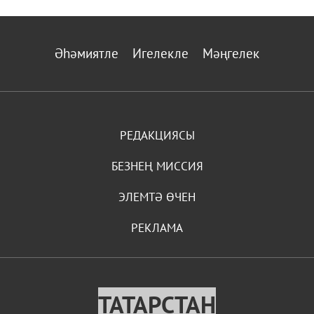
Әһәмиятле
Игелекле
Мәңгелек
РЕДАКЦИЯСЫ
БЕЗНЕҢ МИССИЯ
ЭЛЕМТӘ ӨЧЕН
РЕКЛАМА
ТАТАРСТАН