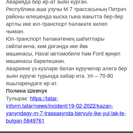
Авариядә бер ир-ат зыян күргән.
Республика аша узучы М 7 трассасының Питрәч
районы өлешендә кыска гына вакытта бер-бер
артлы ике юл-транспорт һәлакәте килеп
чыккан.
Юл-транспорт һәлакәтенең шаһитлары
сөйләгәнчә, ким дигәндә ике йөк
машинасы, Haval автомобиле һәм Ford җиңел
машинасы бәрелешкән.
Аварияне үз күзләре белән күрүчеләр әлегә бер
зыян күрүче турында хәбәр итә. Ул – 70-80
яшьләрендәге ир-ат.
Полина Шевчук
Тулырак:
https://tatar-
inform.tatar/news/incident/19-02-2022/kazan-
yanyndagy-m-7-trassasynda-beryuly-ike-yul-lak-te-
bulgan-5849761