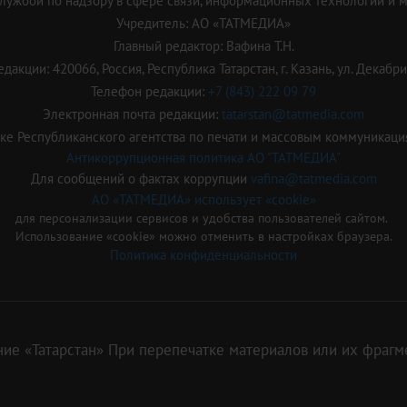
ужбой по надзору в сфере связи, информационных технологий и 
Учредитель: АО «ТАТМЕДИА»
Главный редактор: Вафина Т.Н.
дакции: 420066, Россия, Республика Татарстан, г. Казань, ул. Декабрис
Телефон редакции:
+7 (843) 222 09 79
Электронная почта редакции:
tatarstan@tatmedia.com
е Республиканского агентства по печати и массовым коммуникаци
Антикоррупционная политика АО "ТАТМЕДИА"
Для сообщений о фактах коррупции
vafina@tatmedia.com
АО «ТАТМЕДИА» использует «cookie»
для персонализации сервисов и удобства пользователей сайтом.
Использование «cookie» можно отменить в настройках браузера.
Политика конфиденциальности
ие «Татарстан» При перепечатке материалов или их фрагме