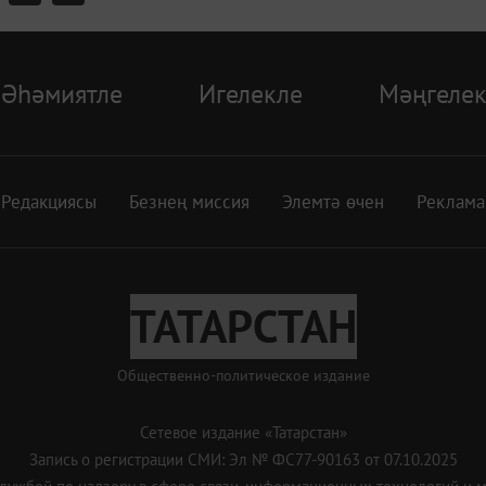
Әһәмиятле
Игелекле
Мәңгелек
Редакциясы
Безнең миссия
Элемтә өчен
Реклама
ТАТАРСТАН
Общественно-политическое издание
Сетевое издание «Татарстан»
Запись о регистрации СМИ: Эл № ФС77-90163 от 07.10.2025