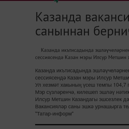
Казанда ваканс
саныннан берни
Казанда икътисадында эшләүчеләрнең 
сессиясендә Казан мэры Илсур Метшин х
Казанда икътисадында эшләүчеләрнең 
сессиясендә Казан мэры Илсур Метши
Ул хезмәт хакының үсеш темпы 104,7 
Мэр сүзләренчә, килешеп эшләү нәтиҗ
Илсур Метшин Казандагы эшсезлек дә
Вакансияләр саны эшкә урнашырга те
"Татар-информ"