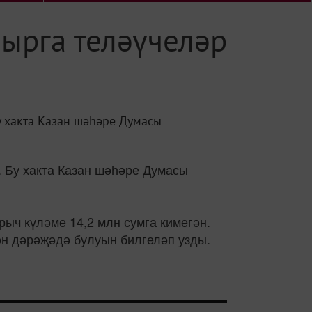
ырга теләүчеләр
у хакта Казан шәһәре Думасы
. Бу хакта Казан шәһәре Думасы
ыч күләме 14,2 млн сумга кимегән.
н дәрәҗәдә булуын билгеләп узды.