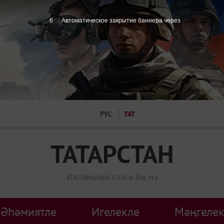
6
Автоматическое закрытие баннера через
РУС
ТАТ
ТАТАРСТАН
Иҗтимагый-сәяси басма
Әһәмиятле
Игелекле
Мәңгелек