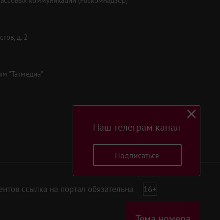
массовых коммуникаций (Роскомнадзор)
тов, д. 2
ям "Татмедиа"
Наш телеграм канал
Подписаться
нтов ссылка на портал обязательна
16+
Тема номера