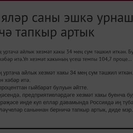
ияләр саны эшкә урнаш
чә тапкыр артык
уртача айлык хезмәт хакы 34 мең сум тәшкил иткән. Б
әбәр итә.Ул хезмәт хакының үсеш темпы 104,7 проце...
уртача айлык хезмәт хакы 34 мең сум тәшкил иткән
н хәбәр итә.
проценттан гыйбарәт булуын әйтте.
әсендә, предприятиеләрдәге хезмәт хакы буенча бур
рәҗәсе инде күп еллар дәвамында Россиядә иң түбә
ләүчеләр саныннан берничә тапкыр артык, диде мэр.