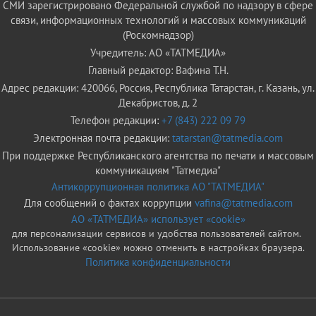
СМИ зарегистрировано Федеральной службой по надзору в сфере
связи, информационных технологий и массовых коммуникаций
(Роскомнадзор)
Учредитель: АО «ТАТМЕДИА»
Главный редактор: Вафина Т.Н.
Адрес редакции: 420066, Россия, Республика Татарстан, г. Казань, ул.
Декабристов, д. 2
Телефон редакции:
+7 (843) 222 09 79
Электронная почта редакции:
tatarstan@tatmedia.com
При поддержке Республиканского агентства по печати и массовым
коммуникациям "Татмедиа"
Антикоррупционная политика АО "ТАТМЕДИА"
Для сообщений о фактах коррупции
vafina@tatmedia.com
АО «ТАТМЕДИА» использует «cookie»
для персонализации сервисов и удобства пользователей сайтом.
Использование «cookie» можно отменить в настройках браузера.
Политика конфиденциальности