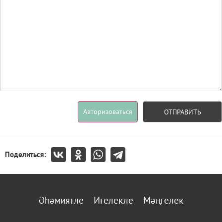
Авторизоваться
ОТПРАВИТЬ
Поделиться:
Әһәмиятле
Игелекле
Мәңгелек