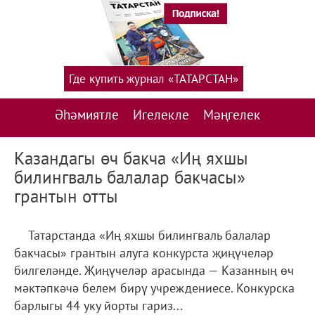
Где купить журнал «ТАТАРСТАН»
Әһәмиятле
Игелекле
Мәңгелек
Казандагы өч бакча «Иң яхшы
билингваль балалар бакчасы»
грантын отты
Татарстанда «Иң яхшы билингваль балалар
бакчасы» грантын алуга конкурста җиңүчеләр
билгеләнде. Җиңүчеләр арасында — Казанның өч
мәктәпкәчә белем бирү учреждениесе. Конкурска
барлыгы 44 уку йорты гариз...