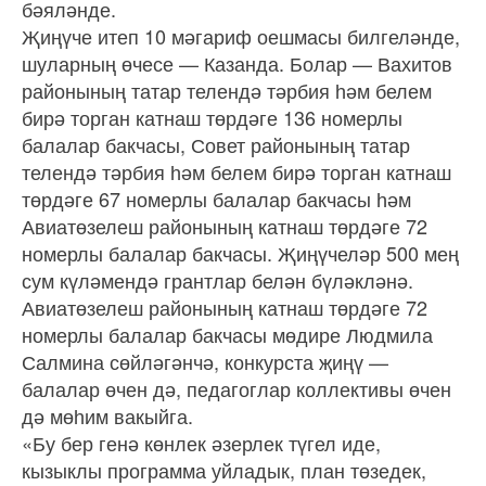
бәяләнде.
Җиңүче итеп 10 мәгариф оешмасы билгеләнде,
шуларның өчесе — Казанда. Болар — Вахитов
районының татар телендә тәрбия һәм белем
бирә торган катнаш төрдәге 136 номерлы
балалар бакчасы, Совет районының татар
телендә тәрбия һәм белем бирә торган катнаш
төрдәге 67 номерлы балалар бакчасы һәм
Авиатөзелеш районының катнаш төрдәге 72
номерлы балалар бакчасы. Җиңүчеләр 500 мең
сум күләмендә грантлар белән бүләкләнә.
Авиатөзелеш районының катнаш төрдәге 72
номерлы балалар бакчасы мөдире Людмила
Салмина сөйләгәнчә, конкурста җиңү —
балалар өчен дә, педагоглар коллективы өчен
дә мөһим вакыйга.
«Бу бер генә көнлек әзерлек түгел иде,
кызыклы программа уйладык, план төзедек,