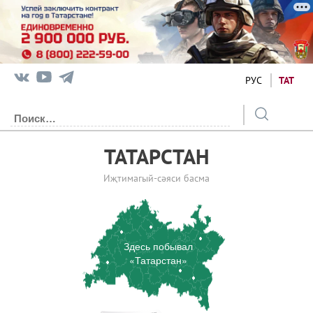
РУС
ТАТ
ТАТАРСТАН
Иҗтимагый-сәяси басма
Здесь побывал
«Татарстан»