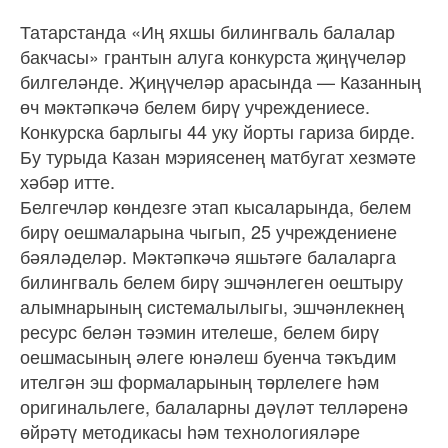
Татарстанда «Иң яхшы билингваль балалар
бакчасы» грантын алуга конкурста җиңүчеләр
билгеләнде. Җиңүчеләр арасында — Казанның
өч мәктәпкәчә белем бирү учреждениесе.
Конкурска барлыгы 44 уку йорты гариза бирде.
Бу турыда Казан мэриясенең матбугат хезмәте
хәбәр итте.
Белгечләр көндезге этап кысаларында, белем
бирү оешмаларына чыгып, 25 учреждениене
бәяләделәр. Мәктәпкәчә яшьтәге балаларга
билингваль белем бирү эшчәнлеген оештыру
алымнарының системалылыгы, эшчәнлекнең
ресурс белән тәэмин ителеше, белем бирү
оешмасының әлеге юнәлеш буенча тәкъдим
ителгән эш формаларының төрлелеге һәм
оригинальлеге, балаларны дәүләт телләренә
өйрәтү методикасы һәм технологияләре