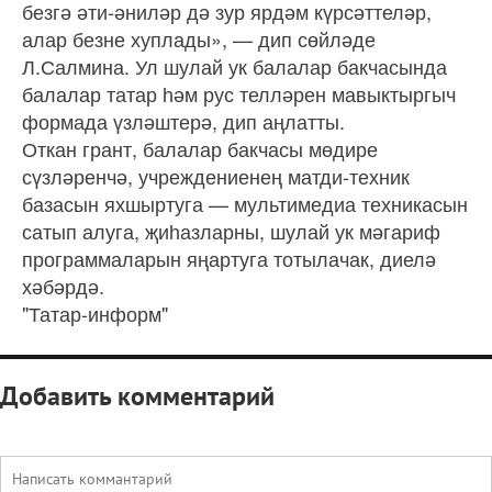
безгә әти-әниләр дә зур ярдәм күрсәттеләр,
алар безне хуплады», — дип сөйләде
Л.Салмина. Ул шулай ук балалар бакчасында
балалар татар һәм рус телләрен мавыктыргыч
формада үзләштерә, дип аңлатты.
Откан грант, балалар бакчасы мөдире
сүзләренчә, учреждениенең матди-техник
базасын яхшыртуга — мультимедиа техникасын
сатып алуга, җиһазларны, шулай ук мәгариф
программаларын яңартуга тотылачак, диелә
хәбәрдә.
"Татар-информ"
Добавить комментарий