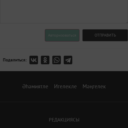
Авторизоваться
ОТПРАВИТЬ
Поделиться:
Әһәмиятле
Игелекле
Мәңгелек
РЕДАКЦИЯСЫ