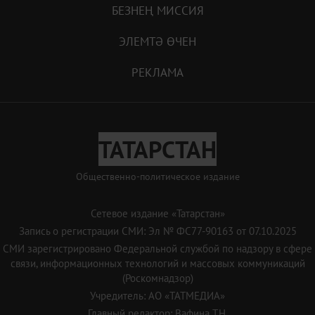
БЕЗНЕҢ МИССИЯ
ЭЛЕМТӘ ӨЧЕН
РЕКЛАМА
ТАТАРСТАН
Общественно-политическое издание
Сетевое издание «Татарстан»
Запись о регистрации СМИ: Эл № ФС77-90163 от 07.10.2025
СМИ зарегистрировано Федеральной службой по надзору в сфере
связи, информационных технологий и массовых коммуникаций
(Роскомнадзор)
Учредитель: АО «ТАТМЕДИА»
Главный редактор: Вафина Т.Н.