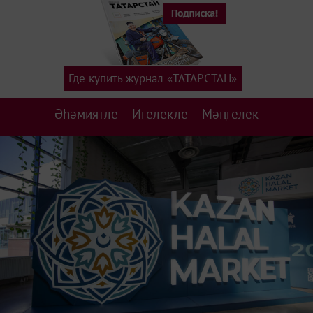
Где купить журнал «ТАТАРСТАН»
Әһәмиятле
Игелекле
Мәңгелек