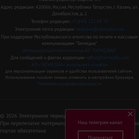
Адрес редакции: 420066, Россия, Республика Татарстан, г. Казань, ул.
Декабристов, д. 2
Телефон редакции:
+7 (843) 222 09 79
Электронная почта редакции:
tatarstan@tatmedia.com
При поддержке Республиканского агентства по печати и массовым
коммуникациям "Татмедиа"
Антикоррупционная политика АО "ТАТМЕДИА"
Для сообщений о фактах коррупции
vafina@tatmedia.com
АО «ТАТМЕДИА» использует «cookie»
для персонализации сервисов и удобства пользователей сайтом.
Использование «cookie» можно отменить в настройках браузера.
Политика конфиденциальности
© 2026 Электронное периодическое издание «Татарстан»
Наш телеграм канал
При перепечатке материалов или их фрагментов ссылка на
портал обязательна
Подписаться