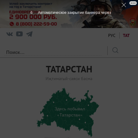
5
Автоматическое закрытие баннера через
РУС
ТАТ
ТАТАРСТАН
Иҗтимагый-сәяси басма
Здесь побывал
«Татарстан»