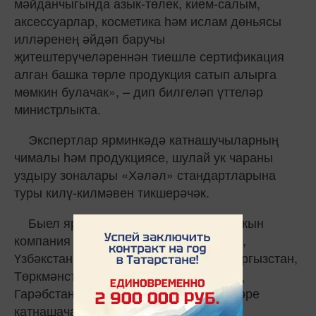
мәйданчыгында азык-төлек, кием-салым,
аксессуарлар, косметика һәм ислам дөньясы
илләренең әйдәп баручы
җитештерүчеләреннән тиешле сертификация
алган башка төрле продукция сатып алырга
мөмкин булачак», – дип билгеләп үттеләр
министрлыкта.
Экспертлар ярминкәдә катнашучыларның
чималы һәм продукциясе, шулай ук чараны
уздыру зоналары «Хәләл» стандартларына
туры килү-килмәвен тикшерәчәк.
Быел ярминкәдә Россиядән 100гә якын
компания һәм Әфганстан, Белоруссия,
Үзбәкстан, Казахстан, Азәрбайҗан, Кыргызстан,
Төркмәнстан, Төркия, Һиндстан, Согуд
Гарәбстаны һәм Судан җитештерүчеләре
катнашачак.