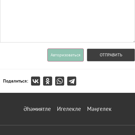
Авторизоваться
ОТПРАВИТЬ
Поделиться:
Әһәмиятле
Игелекле
Мәңгелек