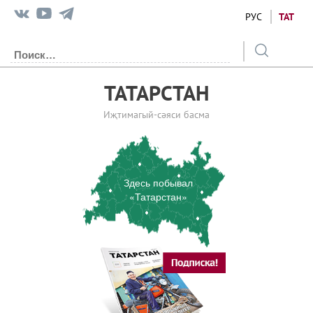
РУС
ТАТ
ТАТАРСТАН
Иҗтимагый-сәяси басма
Здесь побывал
«Татарстан»