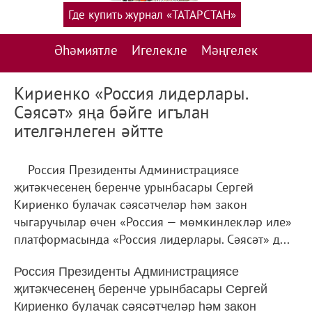
Где купить журнал «ТАТАРСТАН»
Әһәмиятле
Игелекле
Мәңгелек
Кириенко «Россия лидерлары.
Сәясәт» яңа бәйге игълан
ителгәнлеген әйтте
Россия Президенты Администрациясе
җитәкчесенең беренче урынбасары Сергей
Кириенко булачак сәясәтчеләр һәм закон
чыгаручылар өчен «Россия — мөмкинлекләр иле»
платформасында «Россия лидерлары. Сәясәт» д...
Россия Президенты Администрациясе
җитәкчесенең беренче урынбасары Сергей
Кириенко булачак сәясәтчеләр һәм закон