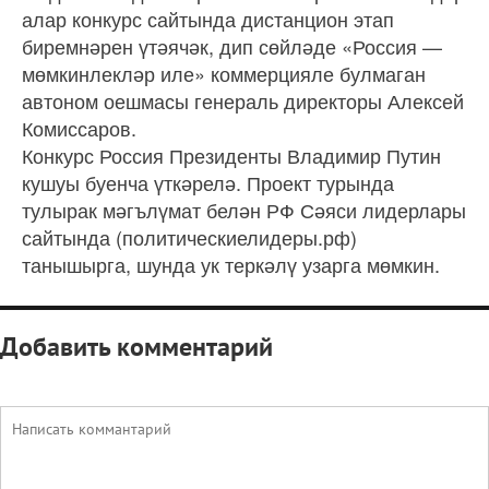
алар конкурс сайтында дистанцион этап
биремнәрен үтәячәк, дип сөйләде «Россия —
мөмкинлекләр иле» коммерцияле булмаган
автоном оешмасы генераль директоры Алексей
Комиссаров.
Конкурс Россия Президенты Владимир Путин
кушуы буенча үткәрелә. Проект турында
тулырак мәгълүмат белән РФ Сәяси лидерлары
сайтында (политическиелидеры.рф)
танышырга, шунда ук теркәлү узарга мөмкин.
Добавить комментарий