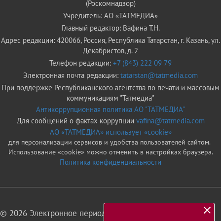
(Роскомнадзор)
Учредитель: АО «ТАТМЕДИА»
Главный редактор: Вафина Т.Н.
Адрес редакции: 420066, Россия, Республика Татарстан, г. Казань, ул.
Декабристов, д. 2
Телефон редакции:
+7 (843) 222 09 79
Электронная почта редакции:
tatarstan@tatmedia.com
При поддержке Республиканского агентства по печати и массовым
коммуникациям "Татмедиа"
Антикоррупционная политика АО "ТАТМЕДИА"
Для сообщений о фактах коррупции
vafina@tatmedia.com
АО «ТАТМЕДИА» использует «cookie»
для персонализации сервисов и удобства пользователей сайтом.
Использование «cookie» можно отменить в настройках браузера.
Политика конфиденциальности
© 2026 Электронное периодическое издание «Татарстан»