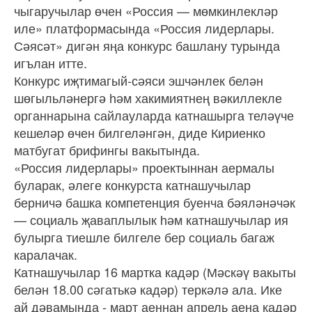
чыгаручылар өчен «Россия — мөмкинлекләр
иле» платформасында «Россия лидерлары.
Сәясәт» дигән яңа конкурс башлану турында
игълан итте.
Конкурс иҗтимагый-сәяси эшчәнлек белән
шөгыльләнергә һәм хакимиятнең вәкиллекле
органнарына сайлауларда катнашырга теләүче
кешеләр өчен билгеләнгән, диде Кириенко
матбугат брифингы вакытында.
«Россия лидерлары» проектыннан аермалы
буларак, әлеге конкурста катнашучылар
берничә башка компетенция буенча бәяләнәчәк
— социаль җаваплылык һәм катнашучылар ия
булырга тиешле билгеле бер социаль багаж
каралачак.
Катнашучылар 16 мартка кадәр (Мәскәү вакыты
белән 18.00 сәгатькә кадәр) теркәлә ала. Ике
ай дәвамында - март аеннан апрель аена кадәр