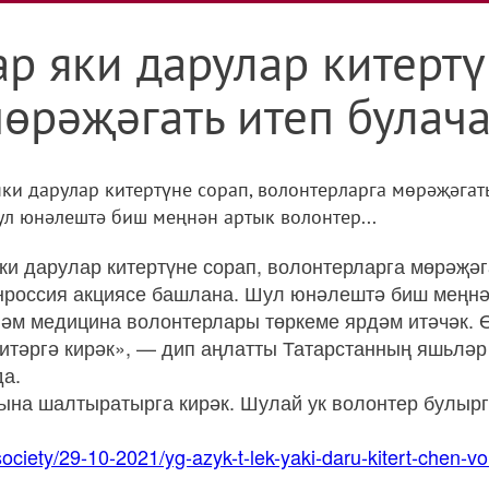
р яки дарулар китертү
өрәҗәгать итеп булач
яки дарулар китертүне сорап, волонтерларга мөрәҗәгат
ул юнәлештә биш меңнән артык волонтер...
ки дарулар китертүне сорап, волонтерларга мөрәҗәг
енроссия акциясе башлана. Шул юнәлештә биш меңнә
м медицина волонтерлары төркеме ярдәм итәчәк. Өй
 итәргә кирәк», — дип аңлатты Татарстанның яшьл
а.
ына шалтыратырга кирәк. Шулай ук волонтер булырг
/society/29-10-2021/yg-azyk-t-lek-yaki-daru-kitert-chen-v