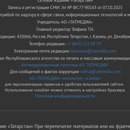
Сетевое издание «Татарстан»
Запись о регистрации СМИ: Эл № ФС77-90163 от 07.10.2025
ужбой по надзору в сфере связи, информационных технологий и 
Учредитель: АО «ТАТМЕДИА»
Главный редактор: Вафина Т.Н.
дакции: 420066, Россия, Республика Татарстан, г. Казань, ул. Декабрис
Телефон редакции:
+7 (843) 222 09 79
Электронная почта редакции:
tatarstan@tatmedia.com
е Республиканского агентства по печати и массовым коммуникаци
Антикоррупционная политика АО "ТАТМЕДИА"
Для сообщений о фактах коррупции
vafina@tatmedia.com
АО «ТАТМЕДИА» использует «cookie»
для персонализации сервисов и удобства пользователей сайтом.
Использование «cookie» можно отменить в настройках браузера.
Политика конфиденциальности
ие «Татарстан» При перепечатке материалов или их фрагме