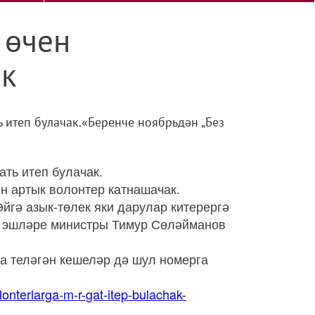
 өчен
ак
ь итеп булачак.«Беренче ноябрьдән „Без
ать итеп булачак.
н артык волонтер катнашачак.
гә азык-төлек яки дарулар китерергә
әр эшләре министры Тимур Сөләйманов
а теләгән кешеләр дә шул номерга
olonterlarga-m-r-gat-itep-bulachak-