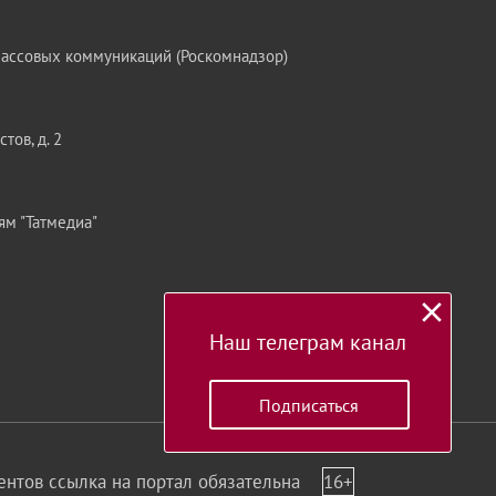
массовых коммуникаций (Роскомнадзор)
тов, д. 2
ям "Татмедиа"
Наш телеграм канал
Подписаться
нтов ссылка на портал обязательна
16+