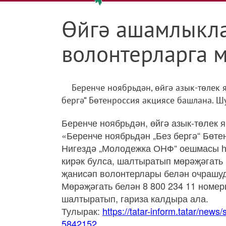
Өйгә ашамлыкла
волонтерларга м
Беренче ноябрьдән, өйгә азык-төлек 
бергә“ Бөтенроссия акциясе башлана. Ш
Беренче ноябрьдән, өйгә азык-төлек я
«Беренче ноябрьдән „Без бергә“ Бөт
Нигездә „Молодежка ОНФ“ оешмасы һә
кирәк булса, шалтыратып мөрәҗәгать
җанисәп волонтерлары белән очрашуд
Мөрәҗәгать белән 8 800 234 11 номер
шалтыратып, гариза калдыра ала.
Тулырак:
https://tatar-inform.tatar/news
5842152