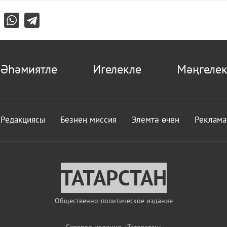
Әһәмиятле
Игелекле
Мәңгелек
Редакциясы
Безнең миссия
Элемтә өчен
Реклама
ТАТАРСТАН
Общественно-политическое издание