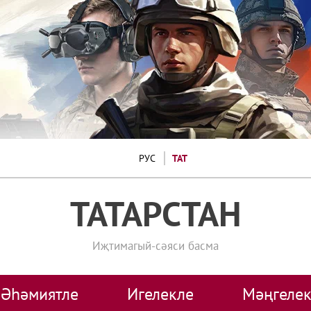
РУС
ТАТ
ТАТАРСТАН
Иҗтимагый-сәяси басма
Әһәмиятле
Игелекле
Мәңгелек