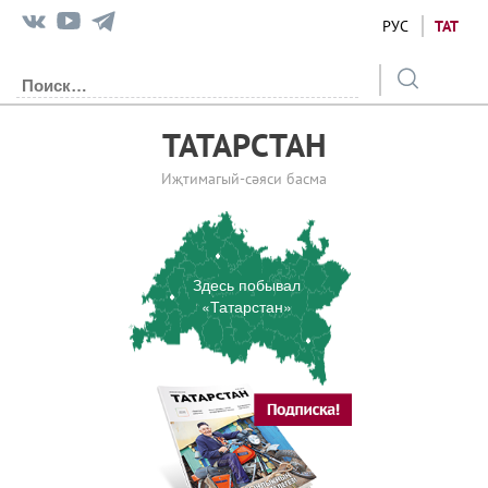
РУС
ТАТ
ТАТАРСТАН
Иҗтимагый-сәяси басма
Здесь побывал
«Татарстан»