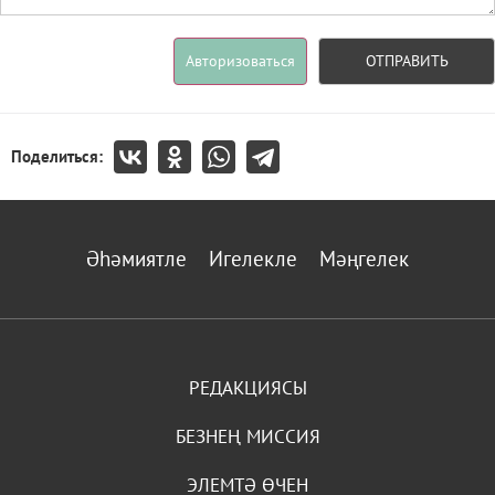
Авторизоваться
ОТПРАВИТЬ
Поделиться:
Әһәмиятле
Игелекле
Мәңгелек
РЕДАКЦИЯСЫ
БЕЗНЕҢ МИССИЯ
ЭЛЕМТӘ ӨЧЕН