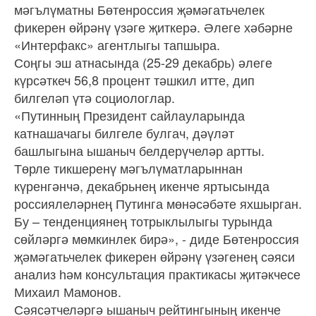
мәгълүматны Бөтенроссия җәмәгатьчелек
фикерен өйрәнү үзәге җиткерә. Әлеге хәбәрне
«Интерфакс» агентлыгы тапшыра.
Соңгы эш атнасында (25-29 декабрь) әлеге
күрсәткеч 56,8 процент тәшкил итте, дип
билгеләп үтә социологлар.
«Путинның Президент сайлауларында
катнашачагы билгеле булгач, дәүләт
башлыгына ышаныч белдерүчеләр артты.
Төрле тикшеренү мәгълүматларыннан
күренгәнчә, декабрьнең икенче яртысында
россиялеләрнең Путинга мөнәсәбәте яхшырган.
Бу – тенденциянең тотрыклылыгы турында
сөйләргә мөмкинлек бирә», - диде Бөтенроссия
җәмәгатьчелек фикерен өйрәнү үзәгенең сәяси
анализ һәм консультация практикасы җитәкчесе
Михаил Мамонов.
Сәясәтчеләргә ышаныч рейтингының икенче