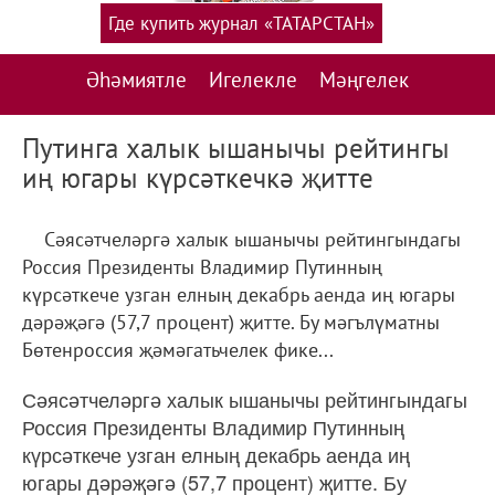
Где купить журнал «ТАТАРСТАН»
Әһәмиятле
Игелекле
Мәңгелек
Путинга халык ышанычы рейтингы
иң югары күрсәткечкә җитте
Сәясәтчеләргә халык ышанычы рейтингындагы
Россия Президенты Владимир Путинның
күрсәткече узган елның декабрь аенда иң югары
дәрәҗәгә (57,7 процент) җитте. Бу мәгълүматны
Бөтенроссия җәмәгатьчелек фике...
Сәясәтчеләргә халык ышанычы рейтингындагы
Россия Президенты Владимир Путинның
күрсәткече узган елның декабрь аенда иң
югары дәрәҗәгә (57,7 процент) җитте. Бу