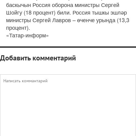
баскычын Россия оборона министры Сергей
Шойгу (18 процент) били. Россия тышкы эшләр
министры Сергей Лавров – өченче урында (13,3
процент).
«Татар-информ»
Добавить комментарий