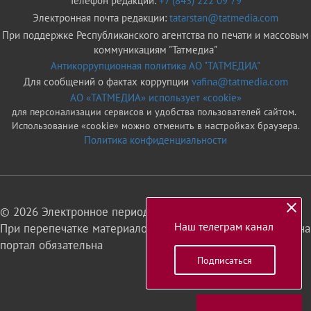
Телефон редакции:
+7 (843) 222 09 79
Электронная почта редакции:
tatarstan@tatmedia.com
При поддержке Республиканского агентства по печати и массовым
коммуникациям "Татмедиа"
Антикоррупционная политика АО "ТАТМЕДИА"
Для сообщений о фактах коррупции
vafina@tatmedia.com
АО «ТАТМЕДИА» использует «cookie»
для персонализации сервисов и удобства пользователей сайтом.
Использование «cookie» можно отменить в настройках браузера.
Политика конфиденциальности
© 2026 Электронное периодическое издание «Татарстан»
Наш телеграм канал
При перепечатке материалов или их фрагментов ссылка на
портал обязательна
Подписаться
16+