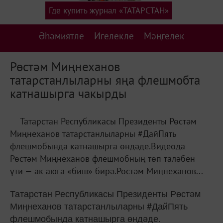
Где купить журнал «ТАТАРСТАН»
Әһәмиятле
Игелекле
Мәңгелек
Рөстәм Миңнеханов
татарстанлыларны яңа флешмобта
катнашырга чакырды
Татарстан Республикасы Президенты Рөстәм
Миңнеханов татарстанлыларны #ДайПять
флешмобында катнашырга өндәде.Видеода
Рөстәм Миңнеханов флешмобның төп таләбен
үти — ак аюга «биш» бирә.Рөстәм Миңнеханов...
Татарстан Республикасы Президенты Рөстәм
Миңнеханов татарстанлыларны #ДайПять
флешмобында катнашырга өндәде.