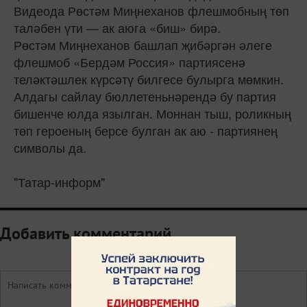
Видеода Рөстәм Миңнеханов флешмобның төп
таләбен үти — ак аюга «биш» бирә.
Рөстәм Миңнеханов башлап җибәргән әлеге
флешмоб «Бердәм Россия» партиясенә
теләктәшлек күрсәтү билгесе булырга мөмкин.
Алдагы сайлау бюллетеньнәрендә бу партия
бишенче юлда язылган. Моннан тыш, роликның
төп героеның берсе булган ак аю - партиянең
символы да.
"Татар-информ"
Добавить комментарий