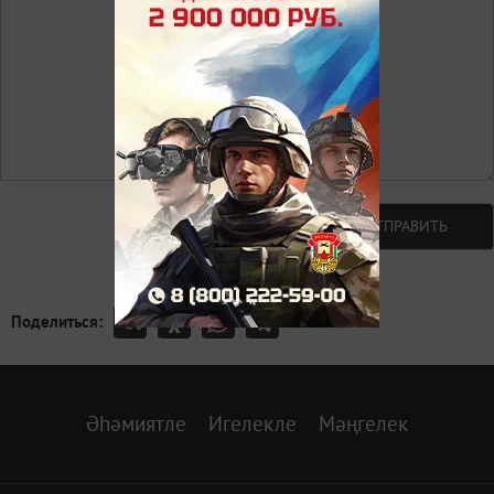
Авторизоваться
ОТПРАВИТЬ
Поделиться:
Әһәмиятле
Игелекле
Мәңгелек