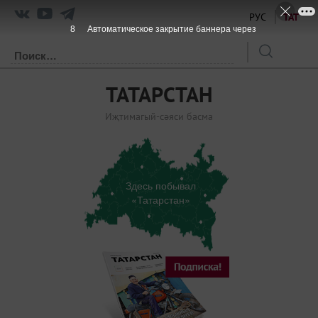
РУС
ТАТ
8
Автоматическое закрытие баннера через
ТАТАРСТАН
Иҗтимагый-сәяси басма
Здесь побывал
«Татарстан»