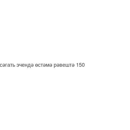
сәгать эчендә өстәмә рәвештә 150