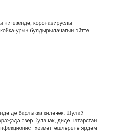
ы нигезендә, коронавируслы
 койка-урын булдырылачагын әйтте.
ндә дә барлыкка киләчәк. Шулай
әрәҗәдә әзер булачак, диде Татарстан
инфекционист хезмәттәшләренә ярдәм