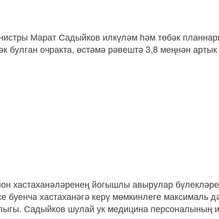
нистры Марат Садыйков илкүләм һәм төбәк планнар
к булган очракта, өстәмә рәвештә 3,8 меңнән артык
йон хастаханәләренең йогышлы авырулар бүлекләре
се буенча хастаханәгә керү мөмкинлеге максималь д
лыгы. Садыйков шулай ук медицина персоналының 