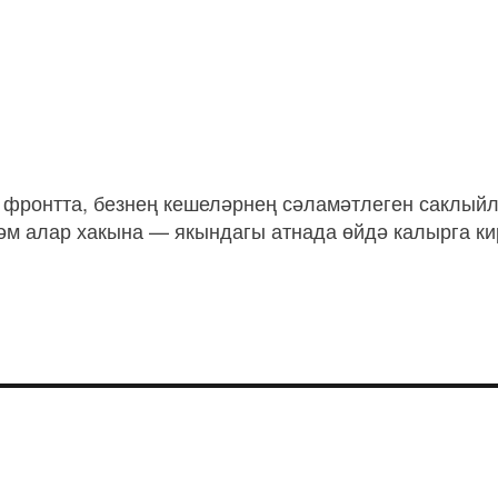
фронтта, безнең кешеләрнең сәламәтлеген саклыйла
әм алар хакына — якындагы атнада өйдә калырга ки