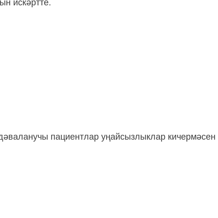
ын искәртте.
дәваланучы пациентлар уңайсызлыклар кичермәсен 