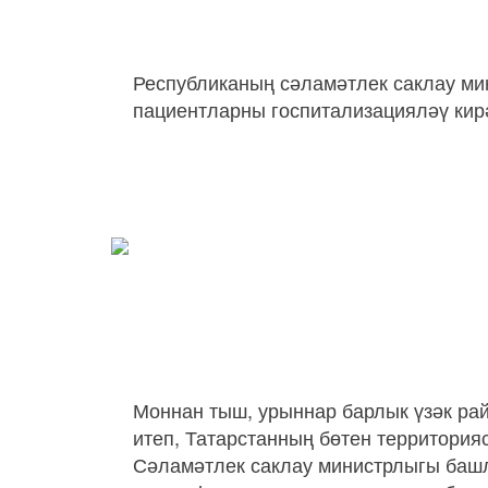
Республиканың сәламәтлек саклау ми
пациентларны госпитализацияләү кирә
Моннан тыш, урыннар барлык үзәк ра
итеп, Татарстанның бөтен территория
Сәламәтлек саклау министрлыгы баш