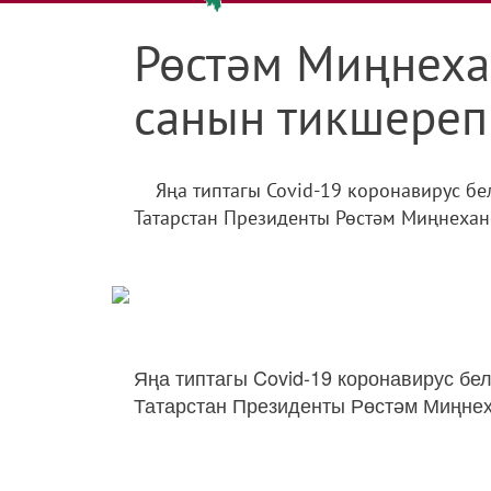
Рөстәм Миңнеха
санын тикшереп
Яңа типтагы Covid-19 коронавирус бе
Татарстан Президенты Рөстәм Миңнехано
Яңа типтагы Covid-19 коронавирус бе
Татарстан Президенты Рөстәм Миңнех