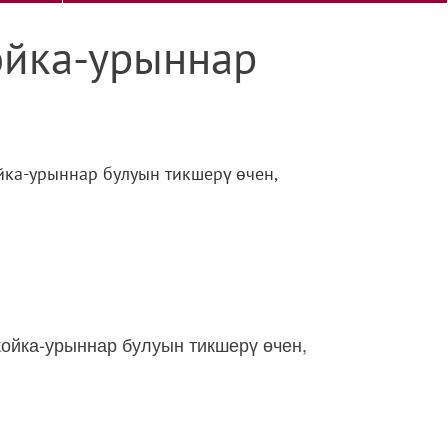
ойка-урыннар
йка-урыннар булуын тикшерү өчен,
койка-урыннар булуын тикшерү өчен,