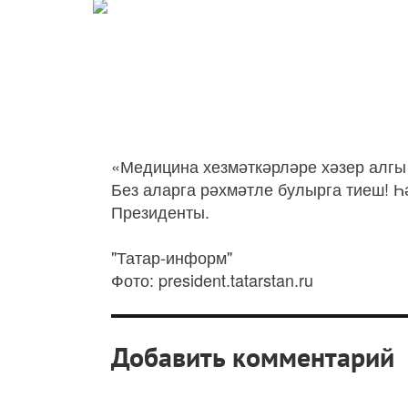
«Медицина хезмәткәрләре хәзер алгы 
Без аларга рәхмәтле булырга тиеш! Һ
Президенты.
"Татар-информ"
Фото: president.tatarstan.ru
Добавить комментарий