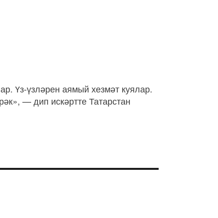
р. Үз-үзләрен аямый хезмәт куялар.
рәк», — дип искәртте Татарстан