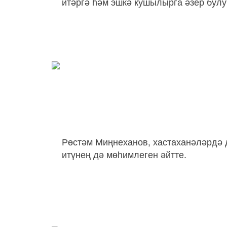
итәргә һәм эшкә кушылырга әзер булу
Рөстәм Миңнеханов, хастаханәләрдә 
итүнең дә мөһимлеген әйтте.