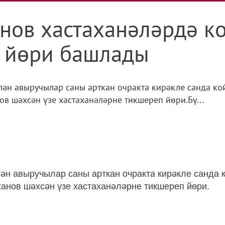
нов хастаханәләрдә к
 йөри башлады
лән авыручылар саны арткан очракта кирәкле санда ко
в шәхсән үзе хастаханәләрне тикшереп йөри.Бү...
лән авыручылар саны арткан очракта кирәкле санда 
анов шәхсән үзе хастаханәләрне тикшереп йөри.