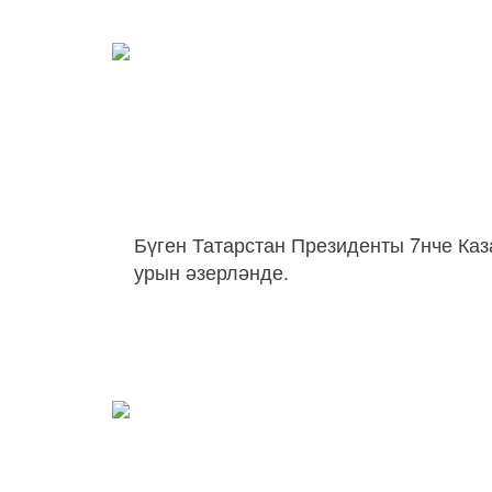
Бүген Татарстан Президенты 7нче Каз
урын әзерләнде.