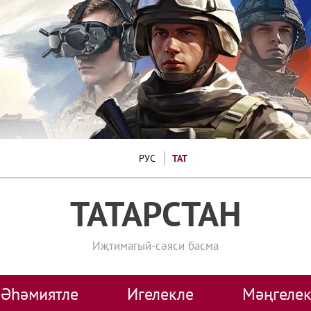
РУС
ТАТ
ТАТАРСТАН
Иҗтимагый-сәяси басма
Әһәмиятле
Игелекле
Мәңгелек