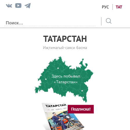
РУС
ТАТ
ТАТАРСТАН
Иҗтимагый-сәяси басма
Здесь побывал
«Татарстан»