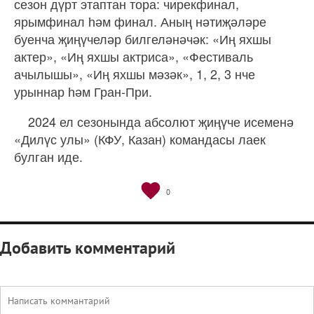
сезон дүрт этаптан тора: чирекфинал,
ярымфинал һәм финал. Аның нәтиҗәләре
буенча җиңүчеләр билгеләнәчәк: «Иң яхшы
актер», «Иң яхшы актриса», «Фестиваль
ачылышы», «Иң яхшы мәзәк», 1, 2, 3 нче
урыннар һәм Гран-При.
2024 ел сезонында абсолют җиңүче исеменә
«Дилүс улы» (КФУ, Казан) командасы лаек
булган иде.
0
Добавить комментарий