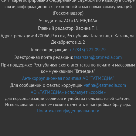
СМИ зарегистрировано Федеральной службой по надзору в сфере
связи, информационных технологий и массовых коммуникаций
(Роскомнадзор)
Учредитель: АО «ТАТМЕДИА»
Главный редактор: Вафина Т.Н.
Адрес редакции: 420066, Россия, Республика Татарстан, г. Казань, ул.
Декабристов, д. 2
Телефон редакции:
+7 (843) 222 09 79
Электронная почта редакции:
tatarstan@tatmedia.com
При поддержке Республиканского агентства по печати и массовым
коммуникациям "Татмедиа"
Антикоррупционная политика АО "ТАТМЕДИА"
Для сообщений о фактах коррупции
vafina@tatmedia.com
АО «ТАТМЕДИА» использует «cookie»
для персонализации сервисов и удобства пользователей сайтом.
Использование «cookie» можно отменить в настройках браузера.
Политика конфиденциальности