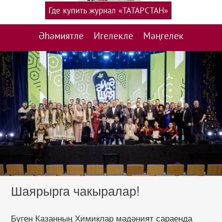
Где купить журнал «ТАТАРСТАН»
Әһәмиятле
Игелекле
Мәңгелек
Шаярырга чакыралар!
Бүген Казанның Химиклар мәдәният сараенда