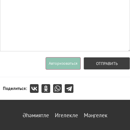
Авторизоваться
ОТПРАВИТЬ
Поделиться:
Әһәмиятле
Игелекле
Мәңгелек