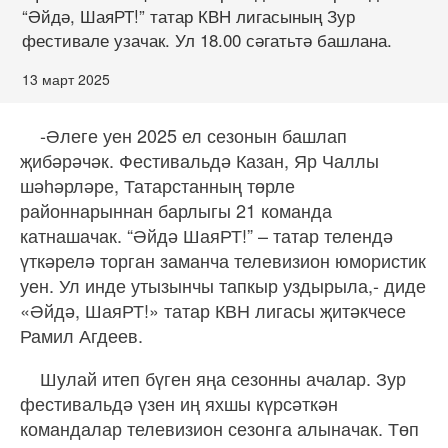
“Әйдә, ШаяРТ!” татар КВН лигасының Зур
фестивале узачак. Ул 18.00 сәгатьтә башлана.
13 март 2025
-Әлеге уен 2025 ел сезонын башлап
җибәрәчәк. Фестивальдә Казан, Яр Чаллы
шәһәрләре, Татарстанның төрле
районнарыннан барлыгы 21 команда
катнашачак. “Әйдә ШаяРТ!” – татар телендә
үткәрелә торган заманча телевизион юмористик
уен. Ул инде утызынчы тапкыр уздырыла,- диде
«Әйдә, ШаяРТ!» татар КВН лигасы җитәкчесе
Рамил Агдеев.
Шулай итеп бүген яңа сезонны ачалар. Зур
фестивальдә үзен иң яхшы күрсәткән
командалар телевизион сезонга алыначак. Төп