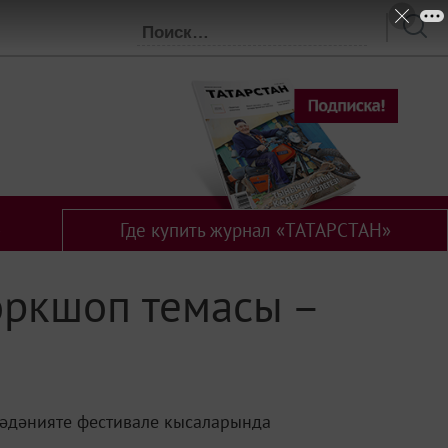
Где купить журнал «ТАТАРСТАН»
оркшоп темасы –
 мәдәнияте фестивале кысаларында