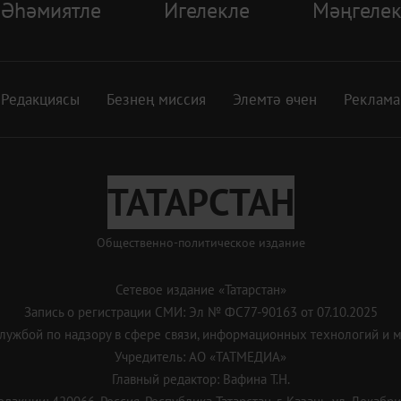
Әһәмиятле
Игелекле
Мәңгелек
Редакциясы
Безнең миссия
Элемтә өчен
Реклама
ТАТАРСТАН
Общественно-политическое издание
Сетевое издание «Татарстан»
Запись о регистрации СМИ: Эл № ФС77-90163 от 07.10.2025
ужбой по надзору в сфере связи, информационных технологий и 
Учредитель: АО «ТАТМЕДИА»
Главный редактор: Вафина Т.Н.