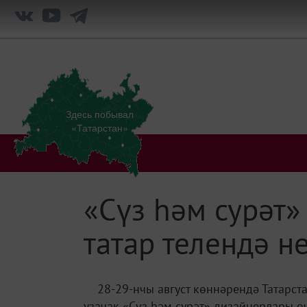
Здесь побывал
«Татарстан»
«Сүз һәм сурәт
татар телендә н
28-29-нчы август көннәрендә Татарст
узачак «Сүз һәм сурәт» дизайнерлары өч