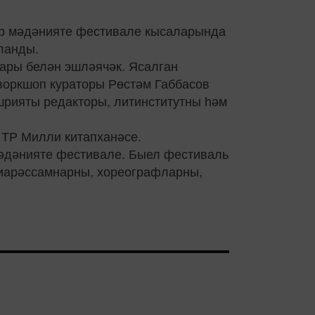
тар мәдәнияте фестивале кысаларында
ланды.
ары белән эшләячәк. Ясалган
воркшоп кураторы Рөстәм Габбасов
шрияты редакторы, литинститутны һәм
ә ТР Милли китапханәсе.
р мәдәнияте фестивале. Быел фестиваль
диарәссамнарны, хореографларны,