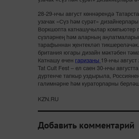
28-29-нчы август көннәрендә Татарст
узачак «Сүз һәм сурәт» дизайнерлары
Воркшопта катнашучылар компьютер п
сүзләрнең һәм аларның аңлатмаларын
тарафыннан җентекләп тикшереләчәк.
британия югары дизайн мәктәбен тәм
Катнашу өчен
гаризаны
19-нчы август
Tat Cult Fest – ел саен 30-нчы авгус
дүртенче тапкыр уздырыла, Россияне
галимнәрне һәм кураторларны берләш
KZN.RU
Добавить комментарий