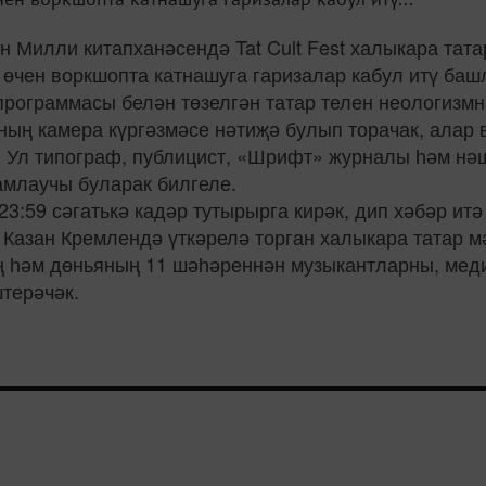
ан Милли китапханәсендә Tat Cult Fest халыкара та
 өчен воркшопта катнашуга гаризалар кабул итү баш
рограммасы белән төзелгән татар телен неологизмн
ың камера күргәзмәсе нәтиҗә булып торачак, алар 
 Ул типограф, публицист, «Шрифт» журналы һәм нә
амлаучы буларак билгеле.
 23:59 сәгатькә кадәр тутырырга кирәк, дип хәбәр ит
тта Казан Кремлендә үткәрелә торган халыкара тата
ң һәм дөньяның 11 шәһәреннән музыкантларны, ме
терәчәк.