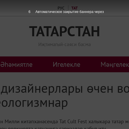
РУС
ТАТ
6
Автоматическое закрытие баннера через
ТАТАРСТАН
Иҗтимагый-сәяси басма
Әһәмиятле
Игелекле
Мәңгелек
» дизайнерлары өчен в
еологизмнар
ан Милли китапханәсендә Tat Cult Fest халыкара татар
ен воркшопта катнашуга гаризалар кабул итү...