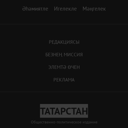
Әһәмиятле
Игелекле
Мәңгелек
РЕДАКЦИЯСЫ
БЕЗНЕҢ МИССИЯ
ЭЛЕМТӘ ӨЧЕН
РЕКЛАМА
ТАТАРСТАН
Общественно-политическое издание