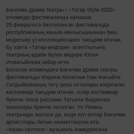
Бөгелмә драма театры I «Татар Style-2022»
этномода фестивалендә катнаша.
25 февральгә билгеләнгән фестивальдә
республиканың көньяк-көнчыгышыннан биш
модельер үз коллекцияләрен тәкъдим итәчәк.
Бу хакта «Татар-информ» агентлыгына
театрның әдәби бүлек мөдире Юлия
Исмәгыйлева хәбәр итте.
Баталов исемендәге Бөгелмә драма театры
фестивальдә Марина Колесник һәм Фагыйлә
Ситдыйкованың тегү цехы осталары әзерләгән
костюмнар тәкъдим итәчәк. Алар костюмнар
буенча театр рәссамы Татьяна Виданова
эскизлары буенча тегелгән. Ул Рязань
театрында эшләсә дә, инде күп еллар Бөгелмә
артистлары белән хезмәттәшлек итә.
«Казан сөлгесе» музыкаль комедиясенә