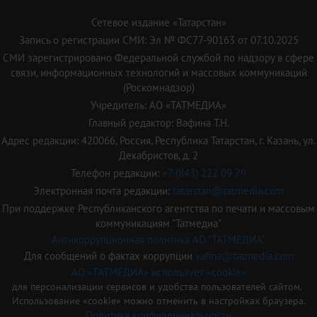
Сетевое издание «Татарстан»
Запись о регистрации СМИ: Эл № ФС77-90163 от 07.10.2025
СМИ зарегистрировано Федеральной службой по надзору в сфере
связи, информационных технологий и массовых коммуникаций
(Роскомнадзор)
Учредитель: АО «ТАТМЕДИА»
Главный редактор: Вафина Т.Н.
Адрес редакции: 420066, Россия, Республика Татарстан, г. Казань, ул.
Декабристов, д. 2
Телефон редакции:
+7 (843) 222 09 79
Электронная почта редакции:
tatarstan@tatmedia.com
При поддержке Республиканского агентства по печати и массовым
коммуникациям "Татмедиа"
Антикоррупционная политика АО "ТАТМЕДИА"
Для сообщений о фактах коррупции
vafina@tatmedia.com
АО «ТАТМЕДИА» использует «cookie»
для персонализации сервисов и удобства пользователей сайтом.
Использование «cookie» можно отменить в настройках браузера.
Политика конфиденциальности