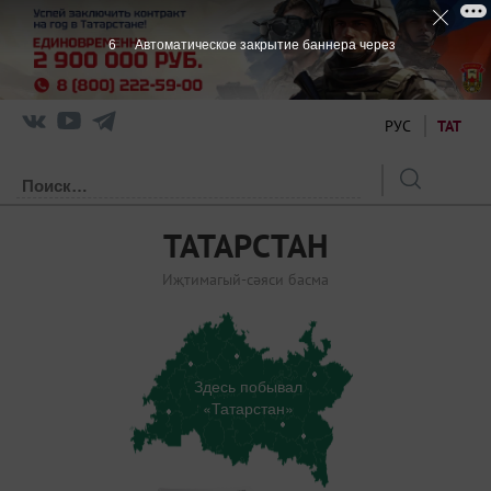
6
Автоматическое закрытие баннера через
РУС
ТАТ
ТАТАРСТАН
Иҗтимагый-сәяси басма
Здесь побывал
«Татарстан»