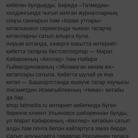
кибетен булдырды. Биредә «Татмедиа»
холдингында чыгып килгән журналларның
соңгы саннарын һәм «Казан утлары»
китапханәсе сериясендә чыккан татарча
китапларны сатып алырга була.
Аерым алганда, хәзерге вакытта интернет-
кибеттә татарча бестселлерлар — Марат
Кәбировның «Киллер» һәм Нәбирә
Гыйматдинованың «Уйламаган көнем юк»
китаплары сатыла. Кибеттә шулай ук яңа
китап — Башкортстанда яшәүче татар язучысы
Хисаметдин Исмәгыйлевның «Никах» китабы
да бар.
shop.tatmedia.ru интернет-кибетендә бүген
беренче клиент Ульяновск шәһәреннән булды,
ул Марат Кәбировның «Киллер» китабын сатып
алды һәм почта белән кайтартуга заказ бирде.
Сатып алучыларга товарлар Россиянең теләсә