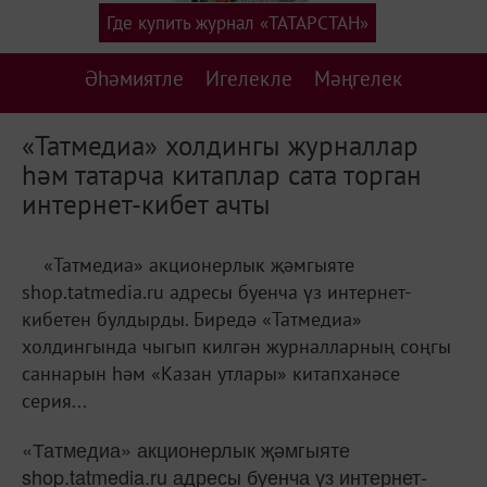
Где купить журнал «ТАТАРСТАН»
Әһәмиятле
Игелекле
Мәңгелек
«Татмедиа» холдингы журналлар
һәм татарча китаплар сата торган
интернет-кибет ачты
«Татмедиа» акционерлык җәмгыяте
shop.tatmedia.ru адресы буенча үз интернет-
кибетен булдырды. Биредә «Татмедиа»
холдингында чыгып килгән журналларның соңгы
саннарын һәм «Казан утлары» китапханәсе
серия...
«Татмедиа» акционерлык җәмгыяте
shop.tatmedia.ru адресы буенча үз интернет-