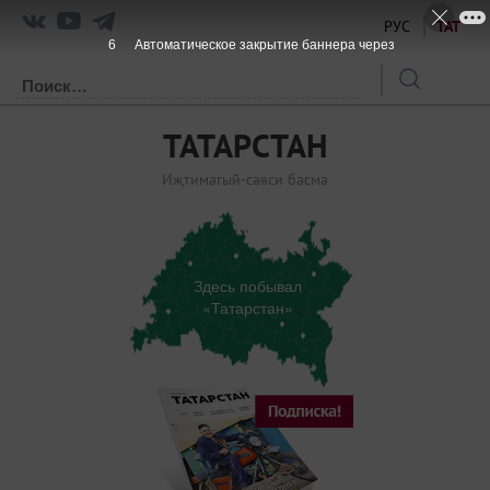
РУС
ТАТ
6
Автоматическое закрытие баннера через
ТАТАРСТАН
Иҗтимагый-сәяси басма
Здесь побывал
«Татарстан»