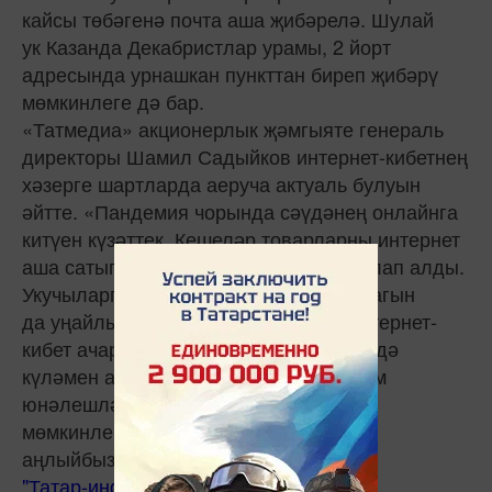
кайсы төбәгенә почта аша җибәрелә. Шулай
ук Казанда Декабристлар урамы, 2 йорт
адресында урнашкан пункттан биреп җибәрү
мөмкинлеге дә бар.
«Татмедиа» акционерлык җәмгыяте генераль
директоры Шамил Садыйков интернет-кибетнең
хәзерге шартларда аеруча актуаль булуын
әйтте. «Пандемия чорында сәүдәнең онлайнга
китүен күзәттек. Кешеләр товарларны интернет
аша сатып алуның уңайлы булуын аңлап алды.
Укучыларга безнең басмаларны алу тагын
да уңайлырак булсын өчен, без дә интернет-
кибет ачарга ниятләдек. Сайт аша сәүдә
күләмен арттыру — безнең өчен мөһим
юнәлешләрнең берсе, без бу өлкәдә
мөмкинлекләрнең бик зур булуын
аңлыйбыз», — диде ул.
"Татар-информ"