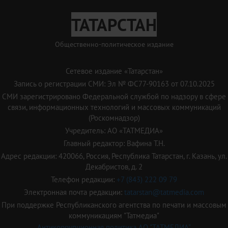
ТАТАРСТАН
Общественно-политическое издание
Сетевое издание «Татарстан»
Запись о регистрации СМИ: Эл № ФС77-90163 от 07.10.2025
СМИ зарегистрировано Федеральной службой по надзору в сфере
связи, информационных технологий и массовых коммуникаций
(Роскомнадзор)
Учредитель: АО «ТАТМЕДИА»
Главный редактор: Вафина Т.Н.
Адрес редакции: 420066, Россия, Республика Татарстан, г. Казань, ул.
Декабристов, д. 2
Телефон редакции:
+7 (843) 222 09 79
Электронная почта редакции:
tatarstan@tatmedia.com
При поддержке Республиканского агентства по печати и массовым
коммуникациям "Татмедиа"
Антикоррупционная политика АО "ТАТМЕДИА"