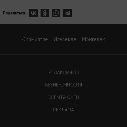
Поделиться:
Әһәмиятле
Игелекле
Мәңгелек
РЕДАКЦИЯСЫ
БЕЗНЕҢ МИССИЯ
ЭЛЕМТӘ ӨЧЕН
РЕКЛАМА