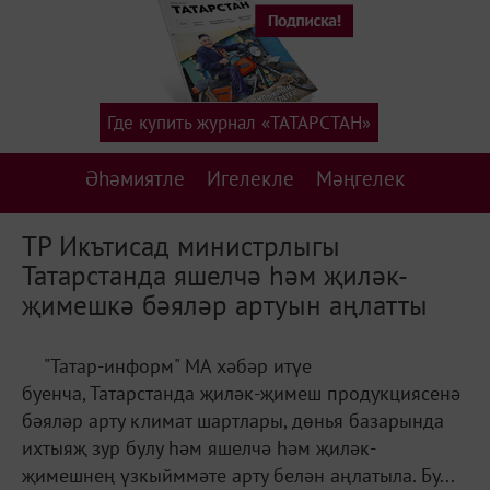
Где купить журнал «ТАТАРСТАН»
Әһәмиятле
Игелекле
Мәңгелек
ТР Икътисад министрлыгы
Татарстанда яшелчә һәм җиләк-
җимешкә бәяләр артуын аңлатты
"Татар-информ" МА хәбәр итүе
буенча, Татарстанда җиләк-җимеш продукциясенә
бәяләр арту климат шартлары, дөнья базарында
ихтыяҗ зур булу һәм яшелчә һәм җиләк-
җимешнең үзкыйммәте арту белән аңлатыла. Бу...