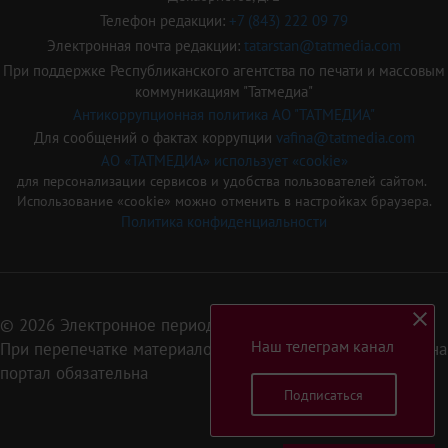
Телефон редакции:
+7 (843) 222 09 79
Электронная почта редакции:
tatarstan@tatmedia.com
При поддержке Республиканского агентства по печати и массовым
коммуникациям "Татмедиа"
Антикоррупционная политика АО "ТАТМЕДИА"
Для сообщений о фактах коррупции
vafina@tatmedia.com
АО «ТАТМЕДИА» использует «cookie»
для персонализации сервисов и удобства пользователей сайтом.
Использование «cookie» можно отменить в настройках браузера.
Политика конфиденциальности
© 2026 Электронное периодическое издание «Татарстан»
Наш телеграм канал
При перепечатке материалов или их фрагментов ссылка на
портал обязательна
Подписаться
16+