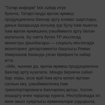
"Татар-информ" МА хәбәр итүе
буенча, Татарстанда җиләк-җимеш
продукциясенә бәяләр арту климат шартлары,
дөнья базарында ихтыяҗ зур булу һәм яшелчә
һәм җиләк-җимешнең үзкыйммәте арту белән
аңлатыла. Бу хакта бүген ТР икътисад
министры урынбасары — социаль-икътисади
мониторинг департаменты башлыгы Роман
Әмирханов Казанда узган брифингта хәбәр
итте.
«Әйе, чыннан да, җиләк-җимеш продукциясенә
бәяләр арту күзәтелә. Монда берничә сәбәп
бар: коры, эссе җәй һәм иртә килеп җиткән
салкын көз, үзкыйммәтенең һәм
транспортировкага бәяләрнең артуы. Хәлне
яхшырту өчен чаралар күрелә. Республикада ял
көне авыл хуҗалыгы ярминкәләре уздырыла,