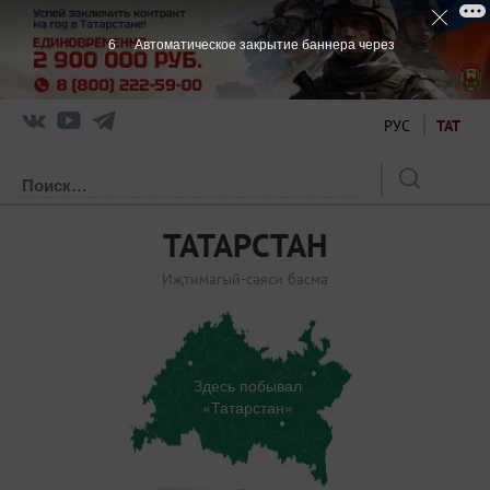
6
Автоматическое закрытие баннера через
РУС
ТАТ
ТАТАРСТАН
Иҗтимагый-сәяси басма
Здесь побывал
«Татарстан»