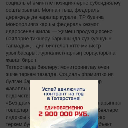
социаль әһәмиятле позицияләрне субсидияләү
оештырылган. Моннан тыш, федераль
дәрәҗәдә дә чаралар күрелә. ТР буенча
Монополиягә каршы федераль хезмәт
идарәсенең җиләк — җимеш продукциясенә
бәяләрне тикшерү барышында сүз куешуын
тапмады», - дип билгеләп үтте министр
урынбасары, журналистларның сорауларына
җавап биреп.
Татарстанда бәяләрyt мониторинглау өчен
эшче төркем төзелде. Социаль әһәмияткә ия
булган барлык товарлар һәм хезмәтләр
җаваплы министрлыкларга һәм
ведомстволарга беркетелгән.
«Без даими рәвештә статистика органнарыннан
товарлар төркемнәре буенча куллану бәяләре
индексы күрсәткечен алабыз. Әгәр берәр
төркем буенча бәяләр үсеше темпы субъект