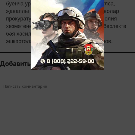
буенча уртача бәяләрдән югарырак булса,
җаваплы министрлыклар һәм ведомстволар
прокуратура һәм федераль антимонополия
хезмәтенең ТР буенча идарәсе белән берлектә
бәя хасил итүнең бөтен чылбырын
эшкәртәләр», — дип аңлатты Әмирханов.
Добавить комментарий