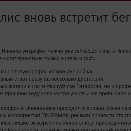
ис вновь встретит бег
is Иннополумарафон можно уже сейчас.25 июня в Инноп
 могут принять не только жители и гост...
is Иннополумарафон можно уже сейчас.
вный старт сразу на несколько дистанций.
лько жители и гости Республики Татарстан, но и пр
 В прошлом году количество участников превысило от
марафон в Иннополисе проходил в апреле. Из-за не
ных мероприятий TIMERMAN решили провести старт 
нные пешие экскурсии по Иннополису, присоединитьс
ости Иннополиса получше узнают про молодой технол