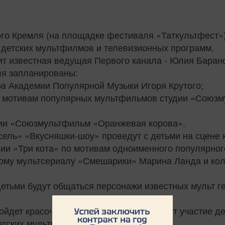
кого Кремля (на площадке фестиваля «Таткультфест»
 детских мультфилмов и телевизионных программ.
ит известная ведущая Первого канала - Юлия Баран
ля запланированы:
ра Академии Популярной Музыки Игоря Крутого;
по мотивам популярных мультфильмов студии «Союз
удии «Союзмультфильм «Оранжевая корова».
сель» «Вкусняшки-шоу» проведут с детьми на сцене к
дии «Три кота» по мотивам одноименного популярно
рному мультсериалу «Смешарики» Марина Ланда и кол
детьми будут общаться персонажи известных мульт г
пройдет красочный парад, в котором примут участие 
етских мультфильмов.