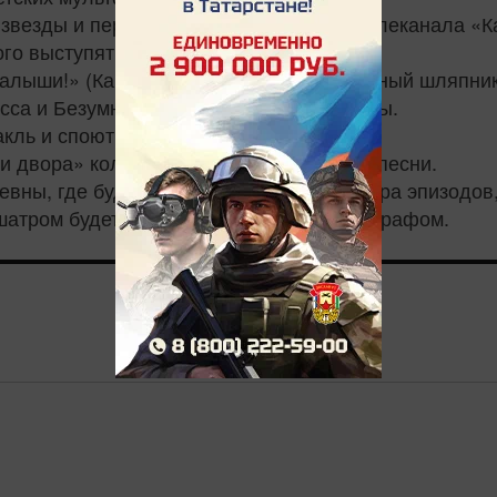
т звезды и персонажи мультфильмов и телеканала «К
ого выступят с гимном «Главные герои»
малыши!» (Каркуша, Филя, Хрюша, Безумный шляпник
есса и Безумный Шляпник покажут фокусы.
кль и споют свои песенки.
ки двора» коллектив исполнит любимые песни.
евны, где будут работать – зона просмотра эпизодов,
шатром будет работать фотозона с фотографом.