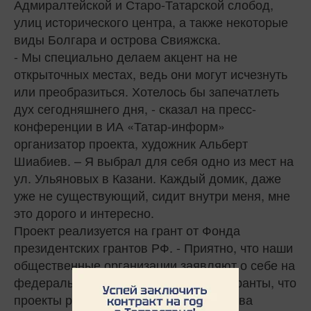
Адмиралтейской и Старо-Татарской слобод,
улиц исторического центра, а также некоторые
виды Болгара и острова Свияжска.
- Мы специально делаем акцент на не
открыточных местах, ведь они могут исчезнуть
или преобразиться. Хотелось бы запечатлеть
дух сегодняшнего дня, - сказал на пресс-
конференции в ИА «Татар-информ»
организатор проекта, художник Альберт
Шиабиев. – Я выбрал для себя одно из мест на
ул. Ульяновых в Казани. Каждый домик, даже
уже не существующий, сидит внутри меня, мне
это дорого и интересно.
Проект реализуется на грант от Фонда
президентских грантов РФ. - Приятно, что наши
общественные организации заявляют о себе на
федеральном уровне и выигрывают гранты, что
проекты республики в области искусства