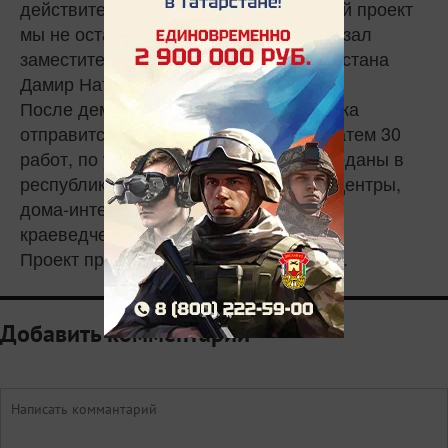
действительно значимы. Ни один такой проект
мы не оставляем без поддержки, - сказал
заместитель министра культуры Татарстана
Дамир Натфуллин.
После демонстрации в Казани выставка
отправится по городам Татарстана. Затем 30
работ, по условиям гранта, будут переданы в
республиканские реабилитационные центры,
дома-интернаты для престарелых,
краеведческие музеи.
Проект приурочен к 100-летию ТАССР.
Добавить комментарий