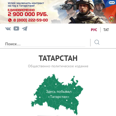
РУС
ТАТ
ТАТАРСТАН
Общественно-политическое издание
Здесь побывал
«Татарстан»