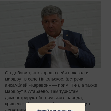
Он добавил, что хорошо себя показал и
маршрут в селе Никольское, (встреча
ансамблей «Каравон» — прим. Т-и), а также
маршрут в Атабаево. Там туристам
демонстрируют быт русского народа,
кряшенской и татарской семьи, проходят
дегустации местных продуктов.