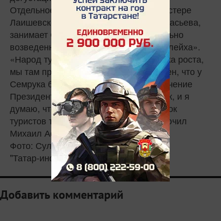
Отдельное место в туристическом кластере
Лаишевского района, по словам Афанасьева,
занимает Семрук — деревня, специально
возведенная для съемок сериала «Зулейха».
«Народ туда идет, это тоже новая точка роста,
мы там принимаем туристов. Я убежден, что у
Семрука большое будущее. Есть поручение
Президента РТ сохранить этот поселок, и я
думаю, что после выхода фильма поток
туристов только увеличится», — заключил
Михаил Афанасьев.
Фото: Султан Исхаков
"Татар-информ"
Добавить комментарий