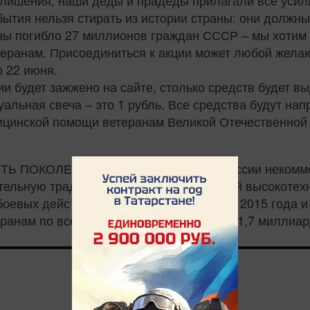
и лишения, наши деды и прадеды прилагали все усили
ытия нельзя стирать из истории страны: они должны
ы погибло 27 миллионов граждан СССР – мы хотим п
ранам. Присоединиться к акции может любой желаю
о 22 июня.
ции будет зажжено на сайте, столько средств будет 
уальная свеча – это 1 рубль. Все средства будут н
ицинской помощи ветеранам Великой Отечественной
ТЬ ПОКОЛЕНИЙ» — единственная в России некоммер
ельную традицию по оказанию адресной высокотех
боевых действий. Фонд основан 22 июня 2015 года и
ранам по всей стране на сумму порядка 1,7 миллиар