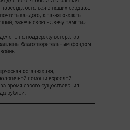
я для того, чтобы эта страшная
 навсегда остаться в наших сердцах.
очтить каждого, а также оказать
щий, зажечь свою «Свечу памяти»
выделено на поддержку ветеранов
аправлены благотворительным фондом
 войны.
ческая организация,
нологичной помощи взрослой
 за время своего существования
да рублей.