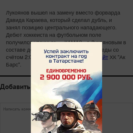
Лукоянов вышел на замену вместо форварда
Давида Караева, который сделал дубль, и
занял позицию центрального нападающего.
Дебют хоккеиста на футбольном поле
получился удачным – «КАМАЗ» с Лукояновым в
составе довёл матч до уверенной победы со
счётом 2:0, сообщает
официальный сайт
ХК "Ак
Барс".
Добавить комментарий