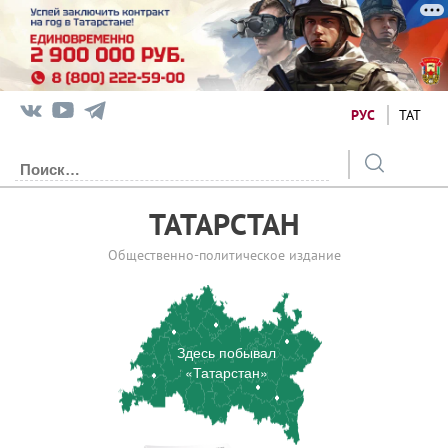
РУС
ТАТ
ТАТАРСТАН
Общественно-политическое издание
Здесь побывал
«Татарстан»