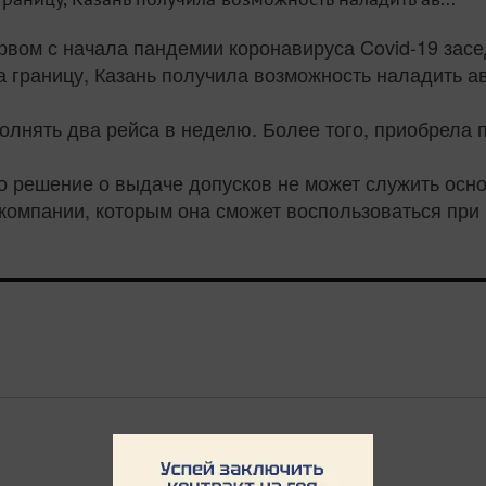
рвом с начала пандемии коронавируса Covid-19 зас
а границу, Казань получила возможность наладить 
лнять два рейса в неделю. Более того, приобрела 
то решение о выдаче допусков не может служить ос
акомпании, которым она сможет воспользоваться при