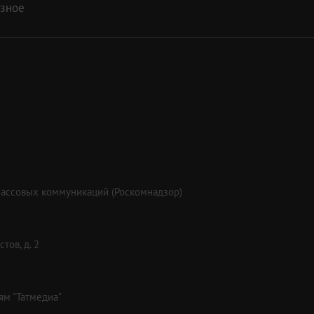
азное
массовых коммуникаций (Роскомнадзор)
тов, д. 2
ям "Татмедиа"