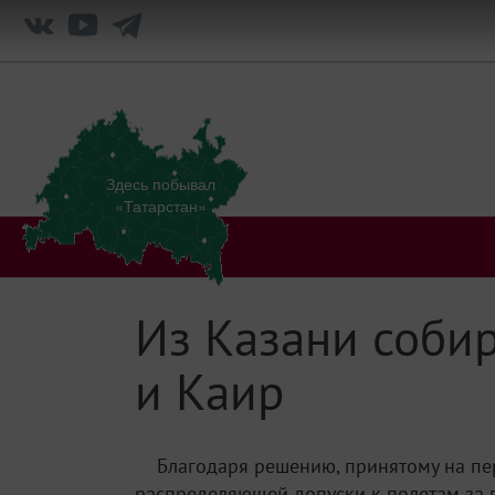
Здесь побывал
«Татарстан»
Из Казани соби
и Каир
Благодаря решению, принятому на пе
распределяющей допуски к полетам за гр