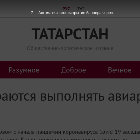
РУС
ТАТ
7
Автоматическое закрытие баннера через
ТАТАРСТАН
Общественно-политическое издание
Разумное
Доброе
Вечное
раются выполнять авиа
рвом с начала пандемии коронавируса Covid-19 засед
аницу, Казань получила возможность наладить ав...