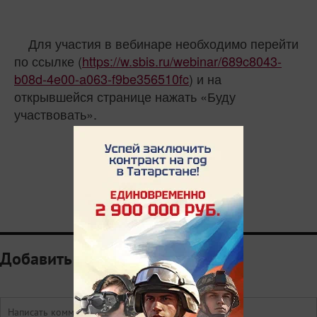
Для участия в вебинаре необходимо перейти
по ссылке (
https://w.sbis.ru/webinar/689c8043-
b08d-4e00-a063-f9be356510fc
) и на
открывшейся странице нажать «Буду
участвовать».
Добавить комментарий