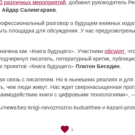
0 различных мероприятий
, добавил руководитель Ре
»
.
Айдар Салимгараев
профессиональный разговор о будущем книжных издат
ыть площадка для обсуждения. У нас предусмотрены 
начена как «Книга будущего». Участники
обсудят
, чт
подчеркнул писатель, литературный критик, публицис
х проектов «Книга будущего»
.
Платон Беседин
ая связь с писателем. Но в нынешних реалиях и для 
ь, чем люди живут. Нас ждет сверхнасыщенная прог
заимодействию книги с цифровыми технологиями», —
u/news/bez-knigi-nevozmozno-budushhee-v-kazani-proidet
0