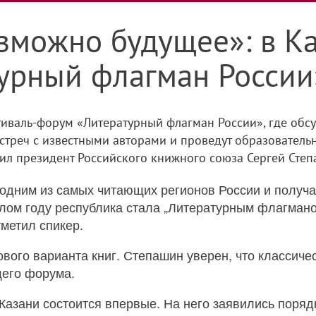
зможно будущее»: в К
урный флагман России
стиваль-форум «Литературный флагман России», где обс
стреч с известными авторами и проведут образовательн
л президент Российского книжного союза Сергей Степ
 одним из самых читающих регионов России и получ
лом году республика стала „Литературным флагмано
метил спикер.
вого варианта книг. Степашин уверен, что классич
щего форума.
азани состоится впервые. На него заявились порядк