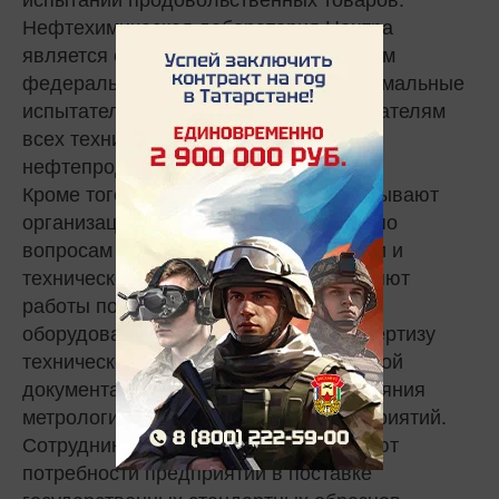
Нефтехимическая лаборатория Центра
является единственной в Приволжском
федеральном округе, имеющей максимальные
испытательные возможности по показателям
всех технических регламентов на
нефтепродукты.
Кроме того, специалисты Центра оказывают
организациям методическую помощь по
вопросам метрологии, стандартизации и
технического регулирования, выполняют
работы по аттестации испытательного
оборудования, метрологическую экспертизу
технической и проектно-конструкторской
документации, проводят анализ состояния
метрологического обеспечения предприятий.
Сотрудники учреждения удовлетворяют
потребности предприятий в поставке
государственных стандартных образцов,