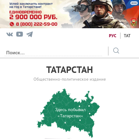
РУС
ТАТ
ТАТАРСТАН
Общественно-политическое издание
Здесь побывал
«Татарстан»