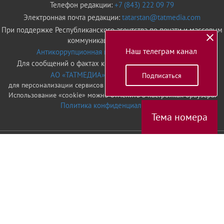
Телефон редакции:
+7 (843) 222 09 79
Электронная почта редакции:
tatarstan@tatmedia.com
При поддержке Республиканского агентства по печати и массовым
коммуникациям "Татмедиа"
Наш телеграм канал
Антикоррупционная политика АО "ТАТМЕДИА"
Для сообщений о фактах коррупции
vafina@tatmedia.com
АО «ТАТМЕДИА» использует «cookie»
Подписаться
для персонализации сервисов и удобства пользователей сайтом.
Использование «cookie» можно отменить в настройках браузера.
Политика конфиденциальности
Тема номера
© 2026 Электронное периодическое издание «Татарстан»
При перепечатке материалов или их фрагментов ссылка на
портал обязательна
16+