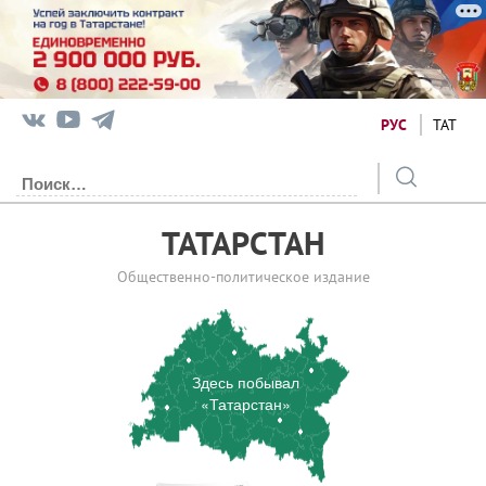
РУС
ТАТ
ТАТАРСТАН
Общественно-политическое издание
Здесь побывал
«Татарстан»