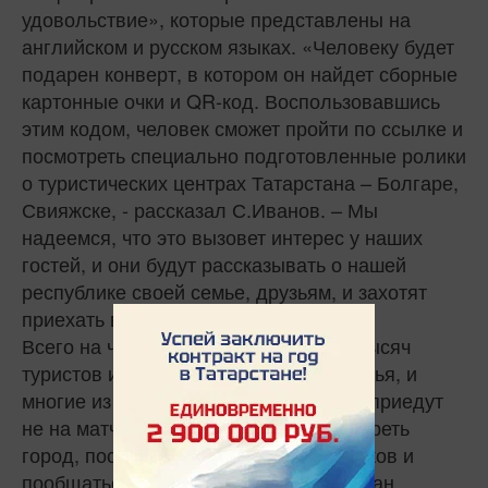
удовольствие», которые представлены на
английском и русском языках. «Человеку будет
подарен конверт, в котором он найдет сборные
картонные очки и QR-код. Воспользовавшись
этим кодом, человек сможет пройти по ссылке и
посмотреть специально подготовленные ролики
о туристических центрах Татарстана – Болгаре,
Свияжске, - рассказал С.Иванов. – Мы
надеемся, что это вызовет интерес у наших
гостей, и они будут рассказывать о нашей
республике своей семье, друзьям, и захотят
приехать в Татарстан еще не раз».
Всего на чемпионат ждут более 200 тысяч
туристов и гостей из России и зарубежья, и
многие из них, по словам С.Иванова, приедут
не на матчи, а для того, чтобы посмотреть
город, посетить Фестиваль болельщиков и
пообщаться с туристами из других стран.