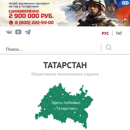
РУС
ТАТ
ТАТАРСТАН
Общественно-политическое издание
Здесь побывал
«Татарстан»