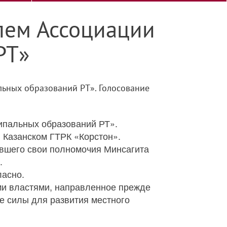
лем Ассоциации
РТ»
льных образований РТ». Голосование
ипальных образований РТ».
в Казанском ГТРК «Корстон».
ившего свои полномочия Минсагита
.
ласно.
ми властями, направленное прежде
е силы для развития местного